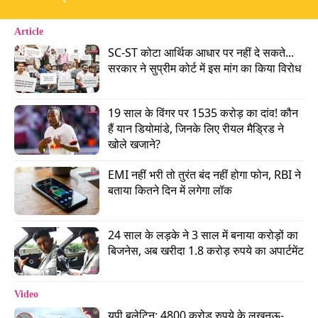
# दीपिका शूट कर रहीं 'किंग' का फाइट सीक्वेंस
Article
SC-ST कोटा आर्थिक आधार पर नहीं दे सकते... 
Advertisement
सरकार ने सुप्रीम कोर्ट में इस मांग का किया विरोध
19 साल के विंगर पर 1535 करोड़ का दांव! कौन 
हैं यान डियोमांडे, जिनके लिए रीयल मैड्रिड ने 
खोले खजाने?
EMI नहीं भरी तो तुरंत बंद नहीं होगा फोन, RBI ने 
बताया कितने दिन में लगेगा लॉक
24 साल के लड़के ने 3 साल में बनाया करोड़ों का 
बिजनेस, अब खरीदा 1.8 करोड़ रुपये का अपार्टमेंट
दीपिका पादुकोण ने 19 अप्रैल को सेकेंड प्रेग्नेंसी अनाउंस
Video
की. चर्चाएं होने लगीं कि अब शायद वो लंबे ब्रेक पर चली
यूपी बुलेटिन: 4800 करोड़ रुपये के लखनऊ-