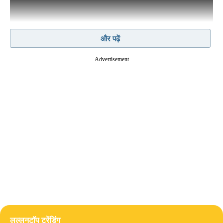
और पढ़ें
Advertisement
# माइकल जैक्सन की बायोपिक का सीक्वल बनेगा?
लेजेंडरी पॉप स्टार माइकल जैक्सन की बायोपिक 'माइकल'
आज 24 अप्रैल को रिलीज़ हुई. 23 अप्रैल शाम 6 बजे
इसके पेड प्रिव्यू शो हुए. फिल्म के क्लाइमैकस में कहानी के
कुछ सिरे खुले छोड़े गए हैं. फिल्म के एंड में स्क्रीन पर लिखा
हुआ आता है, "हिज़ स्टोरी कंटिन्यूज़". इसीलिए कुछ
क्रिटिक्स, फिल्म रिव्यूअर्स और पत्रकारों ने अपनी रिपोर्ट में
इसके सीक्वल की संभावना जताई है. हालांकि मेकर्स ने इस
बारे में फिलहाल कोई जानकारी नहीं दी है.
लल्लनटॉप ट्रेंडिंग