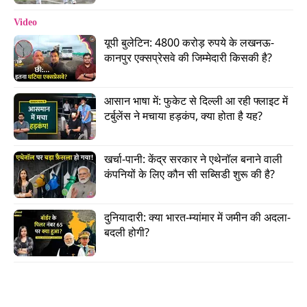
सान्या मल्होत्रा, सपना पब्बी, सबा आज़ाद, नागेश भोसले,
Video
जैमिनी पाठक और घनश्याम गर्ग ने भी इसमें काम किया है. ये
यूपी बुलेटिन: 4800 करोड़ रुपये के लखनऊ-
फिल्म 5 जून को सिनेमाघरों में रिलीज़ होगी.
कानपुर एक्सप्रेसवे की जिम्मेदारी किसकी है?
वीडियो: 'जब मेरे पास काम नहीं था, तब...', बॉबी देओल ने
आसान भाषा में: फुकेट से दिल्ली आ रही फ्लाइट में 
सुनाई अपनी 'संघर्ष के दिनों' की कहानी
टर्बुलेंस ने मचाया हड़कंप, क्या होता है यह?
Advertisement
खर्चा-पानी: केंद्र सरकार ने एथेनॉल बनाने वाली 
कंपनियों के लिए कौन सी सब्सिडी शुरू की है?
दुनियादारी: क्या भारत-म्यांमार में जमीन की अदला-
बदली होगी?