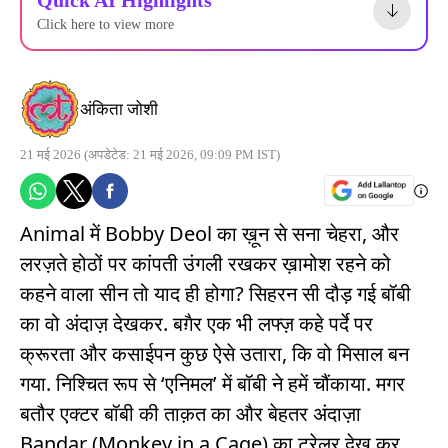
Click here to view more
अंकिता जोशी
21 मई 2026
(अपडेटेड: 21 मई 2026, 09:09 PM IST)
Animal में Bobby Deol का ख़ून से सना चेहरा, और
लरज़ते होठों पर कांपती उंगली रखकर ख़ामोश रहने को
कहने वाला सीन तो याद ही होगा? सिहरन सी दौड़ गई बॉबी
का वो अंदाज़ देखकर. बग़ैर एक भी लफ्ज़ कहे पर्दे पर
क्रूरता और कसाईपन कुछ ऐसे उतारा, कि वो मिसाल बन
गया. निश्चित रूप से ‘एनिमल’ में बॉबी ने हमें चौंकाया. मगर
बतौर एक्टर बॉबी की ताक़त का और बेहतर अंदाज़ा
Bandar (Monkey in a Cage) का ट्रेलर देख कर