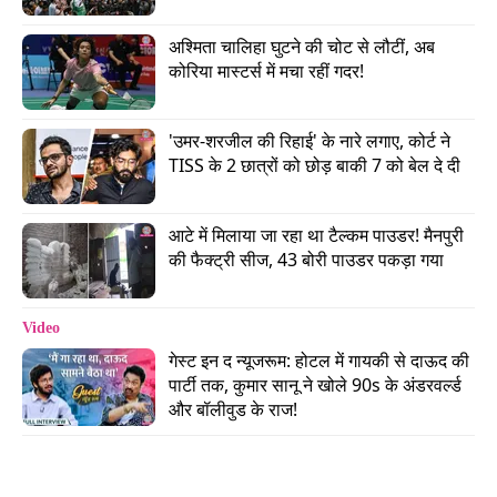
जारी रखने या खत्म करने का अधिकार दिया गया था.
अश्मिता चालिहा घुटने की चोट से लौटीं, अब 
कोरिया मास्टर्स में मचा रहीं गदर!
Advertisement
'उमर-शरजील की रिहाई' के नारे लगाए, कोर्ट ने 
TISS के 2 छात्रों को छोड़ बाकी 7 को बेल दे दी
आटे में मिलाया जा रहा था टैल्कम पाउडर! मैनपुरी 
की फैक्ट्री सीज, 43 बोरी पाउडर पकड़ा गया
Video
गेस्ट इन द न्यूजरूम: होटल में गायकी से दाऊद की 
पार्टी तक, कुमार सानू ने खोले 90s के अंडरवर्ल्ड 
और बॉलीवुड के राज!
नो डिटेंशन पॉलिसी पर सरकार ने ये भी बताया कि टीचर्स ऐसे
स्टूडेंट्स के लर्निंग आउटकम्स में सुधार लाने के लिए उन्हें
अतिरिक्त मार्गदर्शन प्रदान करेंगे. नोटिफिकेशन में बताया