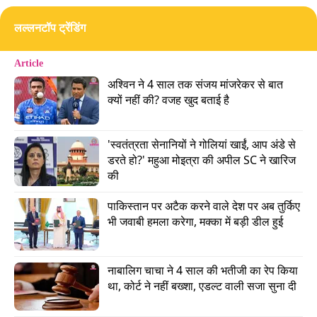
ये कहानी इटली में शुरू होती है. भारत के प्रधानमंत्री नरेंद्र
लल्लनटॉप ट्रेंडिंग
मोदी वहां के दौरे पर हैं. यहां उन्होंने इटली की प्रधानमंत्री
जॉर्जिया मेलोनी से मुलाकात की. इसके बाद एक वीडियो
Article
सामने आया, जिसमें पीएम मोदी के साथ पीएम मेलोनी भी
अश्विन ने 4 साल तक संजय मांजरेकर से बात 
दिखती हैं. मेलोनी बताती हैं कि पीएम मोदी उनके लिए एक
क्यों नहीं की? वजह खुद बताई है
गिफ्ट लेकर आए हैं. फिर वो गिफ्ट दिखाती हैं जो मेलोडी
कैंडीज यानी चॉकलेट वाली टॉफी का एक पैकेट था. बाद में
'स्वतंत्रता सेनानियों ने गोलियां खाईं, आप अंडे से 
मेलोनी ने इस वीडियो क्लिप को X पर शेयर किया और
डरते हो?' महुआ मोइत्रा की अपील SC ने खारिज 
की
लिखा- ‘उपहार के लिए धन्यवाद.’
पाकिस्तान पर अटैक करने वाले देश पर अब तुर्किए 
Advertisement
भी जवाबी हमला करेगा, मक्का में बड़ी डील हुई
नाबालिग चाचा ने 4 साल की भतीजी का रेप किया 
था, कोर्ट ने नहीं बख्शा, एडल्ट वाली सजा सुना दी