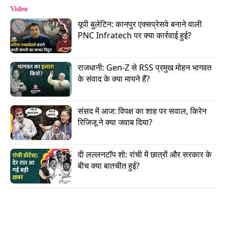
Video
यूपी बुलेटिन: कानपुर एक्सप्रेसवे बनाने वाली 
PNC Infratech पर क्या कार्रवाई हुई?
राजधानी: Gen-Z से RSS प्रमुख मोहन भागवत 
के संवाद के क्या मायने हैं?
यह वीडियो देखते ही देखते वायरल हो गया और सोशल
मीडिया प्लेटफॉर्म पर लाखों लोगों ने इसे देखा और रिएक्शन्स
संसद में आज: विपक्ष का शाह पर सवाल, किरेन 
दिए.
रिजिजू ने क्या जवाब दिया?
दरअसल, प्रधानमंत्री नरेंद्र मोदी और इटली की
दी लल्लनटॉप शो: रांची में छात्रों और सरकार के 
प्रधानमंत्री जॉर्जिया मेलोनी की जुगलबंदी को सोशल
बीच क्या बातचीत हुई?
मीडिया पर ‘मेलोडी’ (Melodi) नाम से खूब सेलिब्रेट किया
जाता है. यह दोनों प्रधानमंत्रियों के नाम के अक्षरों को
मिलाकर बनाया गया शब्द है, जो अक्सर दोनों की हर
मुलाकात पर वायरल होता है. ये शब्द तब और पॉपुलर हो गया