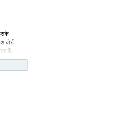
 इसके
श बोर्ड
ना है.
िए पूरा