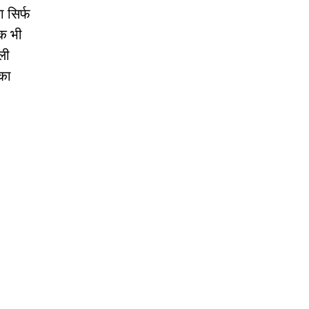
 सिर्फ
यक भी
ली
 का