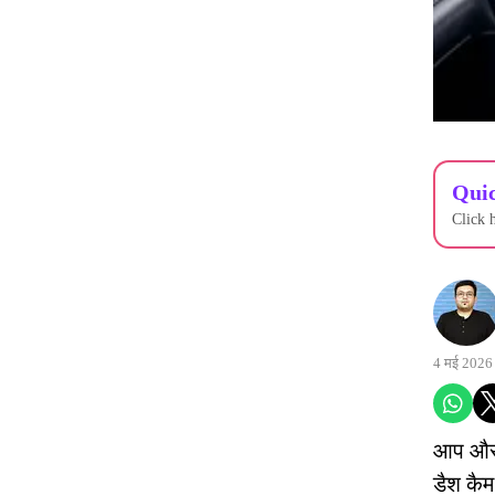
Quic
Click 
4 मई 2026
आप और 
डैश कैम