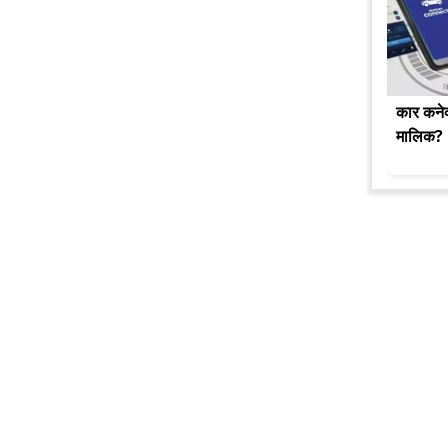
कार कनेक्
मालिक?