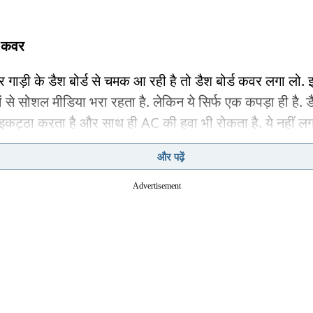
ड कवर
र गाड़ी के डैश बोर्ड से चमक आ रही है तो डैश बोर्ड कवर लगा लो.
नों से सोशल मीडिया भरा रहता है. लेकिन ये सिर्फ एक कपड़ा ही है. डै
इकट्ठा करता है और साथ ही AC की हवा भी रोकता है. ये नहीं लगा
ही है कि सेडान और हैचबैक में थोड़ी परेशानी होती है लेकिन उसके ल
और पढ़ें
्ड कवर करना सही नहीं. बढ़िया डार्क वाला चशमा लगाई लो.
Advertisement