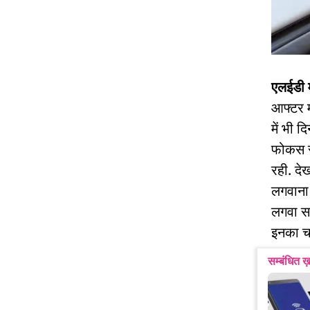
एलईडी 
आफ्टर म
में भी 
फोकस सह
रही. दे
लगवाना 
लगवा सक
इनका च
सम्बंधित ख़