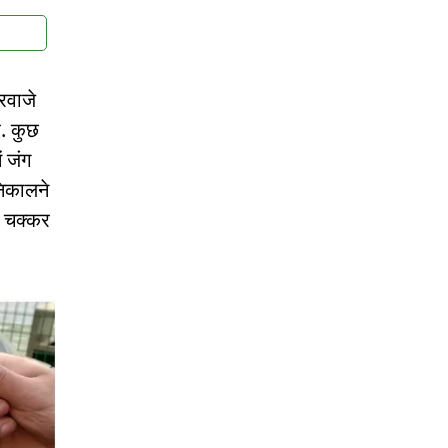
रवाजे
ए. कुछ
ं जंग
निकालने
स चक्कर