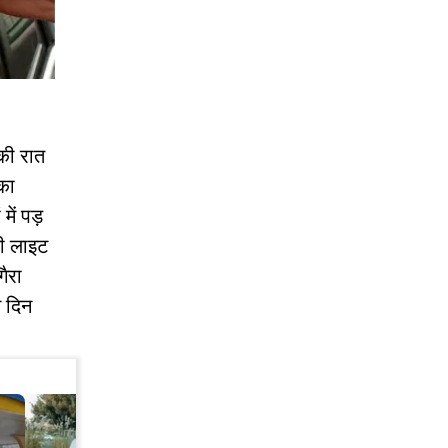
की रात
नका
में पड़
ली लाइट
ैरा
स दिन