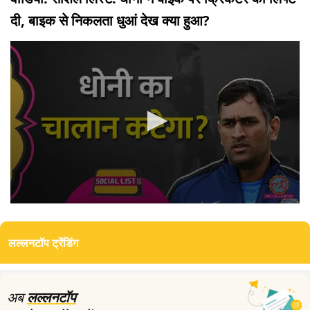
दी, बाइक से निकलता धुआं देख क्या हुआ?
0
seconds
of
लल्लनटॉप ट्रेंडिंग
0
seconds
अब
लल्लनटॉप