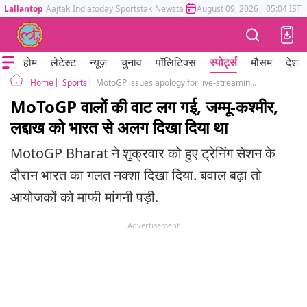
Lallantop
Aajtak
Indiatoday
Sportstak
Newstak
Mumbai Tak
August 09, 2026
Astrotak
|
05:04 IST
होम
लेटेस्ट
न्यूज़
चुनाव
पॉलिटिक्स
स्पोर्ट्स
मौसम
देश
Sports
MotoGP issues apology for live-streaming distorted Indian map on Day 1
Home
MoToGP वालों की वाट लग गई, जम्मू-कश्मीर,
लद्दाख को भारत से अलग दिखा दिया था
MotoGP Bharat ने शुक्रवार को हुए ट्रेनिंग सेशन के
दौरान भारत का गलत नक्शा दिखा दिया. बवाल बढ़ा तो
आयोजकों को माफी मांगनी पड़ी.
Advertisement