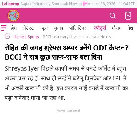
Lallantop
Aajtak
Indiatoday
Sportstak
Newstak
Mumbai Tak
August 08, 2026
Astrotak
|
11:34 IST
होम
लेटेस्ट
न्यूज़
चुनाव
पॉलिटिक्स
स्पोर्ट्स
मौसम
देश
Sports
BCCI secretary devajit saikia said No discussion about Shreyas Iyer for ODI captaincy after Rohit sharma
Home
रोहित की जगह श्रेयस अय्यर बनेंगे ODI कैप्टन?
BCCI ने सब कुछ साफ-साफ बता दिया
Shreyas Iyer पिछले काफी समय से वनडे फॉर्मेट में बहुत
अच्छा कर रहे हैं. साथ ही उन्होंने घरेलू क्रिकेट और IPL में
भी अच्छी कप्तानी की है. इस कारण उन्हें वनडे में कप्तानी का
बड़ा दावेदार माना जा रहा था.
Advertisement