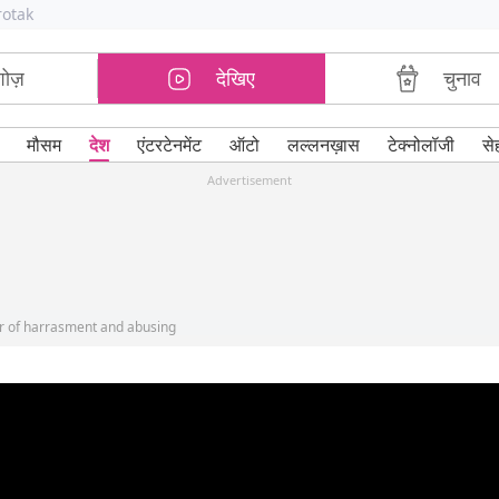
rotak
शोज़
देखिए
चुनाव
मौसम
देश
एंटरटेनमेंट
ऑटो
लल्लनख़ास
टेक्नोलॉजी
से
Advertisement
er of harrasment and abusing