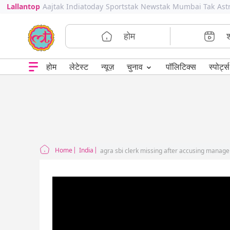
Lallantop
Aajtak
Indiatoday
Sportstak
Newstak
Mumbai Tak
Ast
होम
⌄
चुनाव
होम
लेटेस्ट
न्यूज़
पॉलिटिक्स
स्पोर्ट्स
Home
India
agra sbi clerk missing after accusing manag