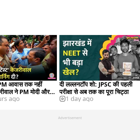
 PM आवास तक नहीं
दी लल्लनटॉप शो: JPSC की पहली
ेजरीवाल ने PM मोदी और
परीक्षा से अब तक का पूरा चिट्ठा
urs ago
1 day ago
्या आरोप लगाए?
Advertisement