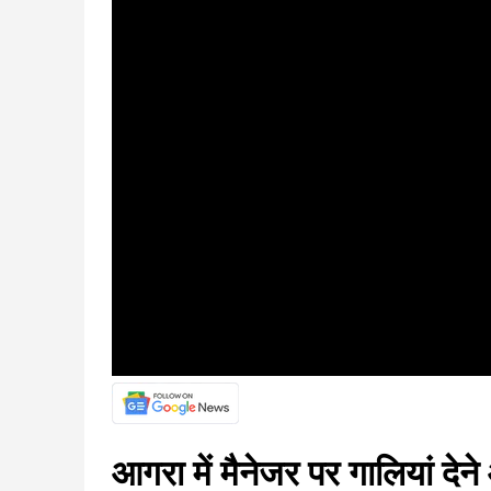
आगरा में मैनेजर पर गालियां द