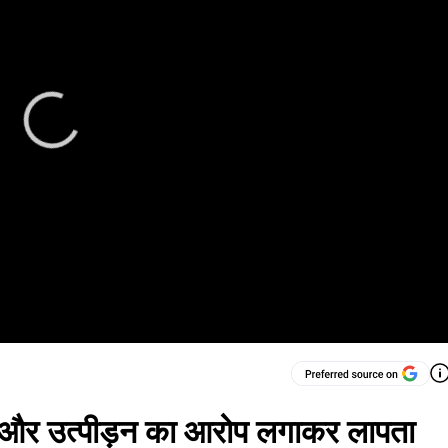
ेने और उत्पीड़न का आरोप लगाकर लापता