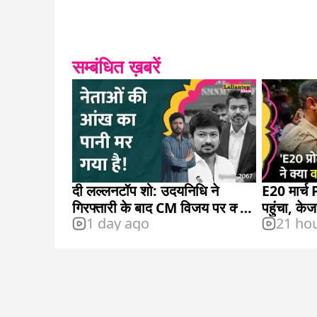
सम्बंधित ख़बरें
दी लल्लनटॉप शो: उदयनिधि ने
E20 मार्च
गिरफ्तारी के बाद CM विजय पर क्या
पहुंचा, क
1 day ago
21 ho
कहा?
ट्रंप पर क