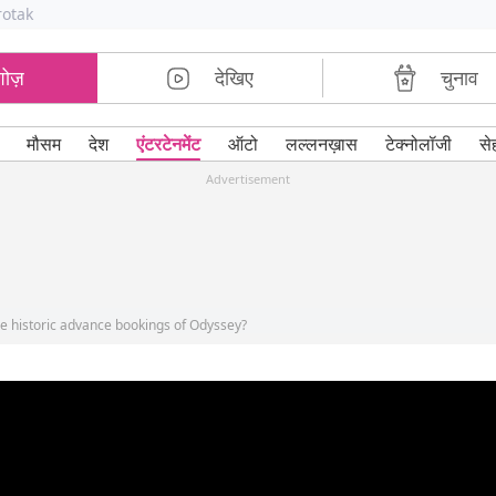
rotak
शोज़
देखिए
चुनाव
मौसम
देश
एंटरटेनमेंट
ऑटो
लल्लनख़ास
टेक्नोलॉजी
से
Advertisement
e historic advance bookings of Odyssey?