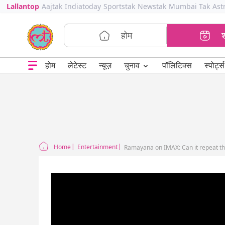
Lallantop
Aajtak
Indiatoday
Sportstak
Newstak
Mumbai Tak
Ast
होम
⌄
चुनाव
होम
लेटेस्ट
न्यूज़
पॉलिटिक्स
स्पोर्ट्स
Home
Entertainment
Ramayana on IMAX: Can it repeat th