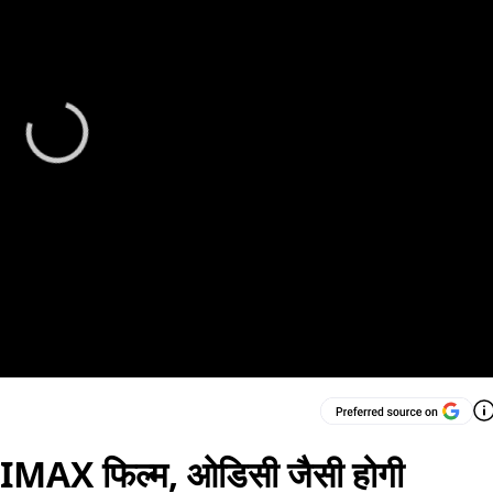
ी IMAX फिल्म, ओडिसी जैसी होगी