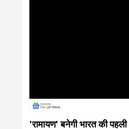
'रामायण' बनेगी भारत की पहल