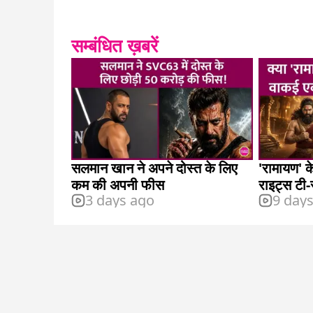
सम्बंधित ख़बरें
सलमान खान ने अपने दोस्त के लिए
'रामायण' के
कम की अपनी फीस
राइट्स टी-
3 days ago
9 day
खरीदे?