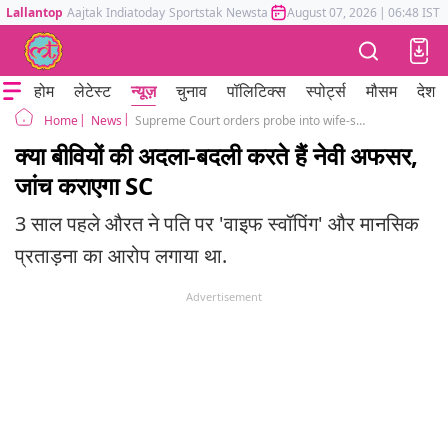
Lallantop
Aajtak
Indiatoday
Sportstak
Newstak
Mumbai Tak
August 07, 2026
Astrotak
|
06:48 IST
होम
लेटेस्ट
न्यूज़
चुनाव
पॉलिटिक्स
स्पोर्ट्स
मौसम
देश
News
Supreme Court orders probe into wife-swap by naval officers
Home
क्या बीवियों की अदला-बदली करते हैं नेवी अफसर,
जांच कराएगा SC
3 साल पहले औरत ने पति पर 'वाइफ स्वॉपिंग' और मानसिक
प्रताड़ना का आरोप लगाया था.
Advertisement