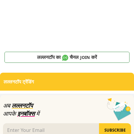
लल्लनटॉप का
चैनल
करें
JOIN
लल्लनटॉप ट्रेंडिंग
अब
लल्लनटॉप
आपके
इनबॉक्स
में
SUBSCRIBE