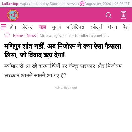
Lallantop
Aajtak
Indiatoday
Sportstak
Newstak
Mumbai Tak
August 09, 2026
Astrotak
|
06:06 IST
होम
लेटेस्ट
न्यूज़
चुनाव
पॉलिटिक्स
स्पोर्ट्स
मौसम
देश
News
Mizoram govt denies to collect biometric data of Myanmar refugees
Home
मणिपुर शांत नहीं, अब मिजोरम ने क्या ऐसा फैसला
लिया, जो विवाद बढ़ा देगा!
म्यांमार से आ रहे शरणार्थियों पर केंद्र सरकार और मिजोरम
सरकार आमने सामने आ गए हैं?
Advertisement