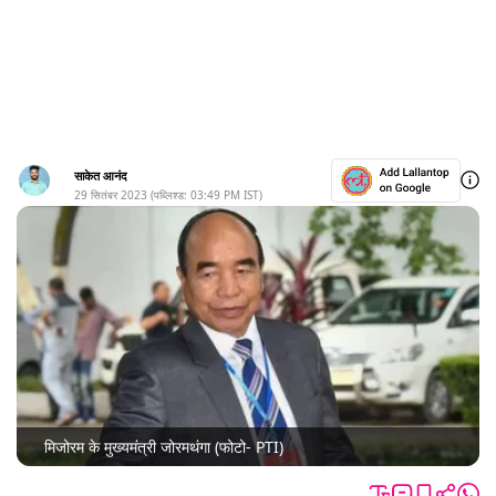
साकेत आनंद
29 सितंबर 2023
(पब्लिश्ड:
03:49 PM
IST)
मिजोरम के मुख्यमंत्री जोरमथंगा (फोटो- PTI)