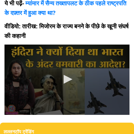
ये भी पढ़ें-
म्यांमार में सैन्य तख्तापलट के ठीक पहले राष्ट्रपति
के दफ़्तर में हुआ क्या था?
वीडियो: तारीख: मिजोरम के राज्य बनने के पीछे के खूनी संघर्ष
की कहानी
0
seconds
of
लल्लनटॉप ट्रेंडिंग
11