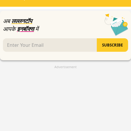
minutes,
47
seconds
अब
लल्लनटॉप
आपके
इनबॉक्स
में
SUBSCRIBE
Advertisement