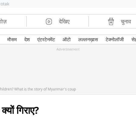
rotak
शोज़
देखिए
चुनाव
मौसम
देश
एंटरटेनमेंट
ऑटो
लल्लनख़ास
टेक्नोलॉजी
से
Advertisement
ldren? What is the story of Myanmar's coup
 क्यों गिराए?