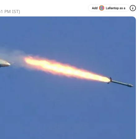
51 PM
IST)