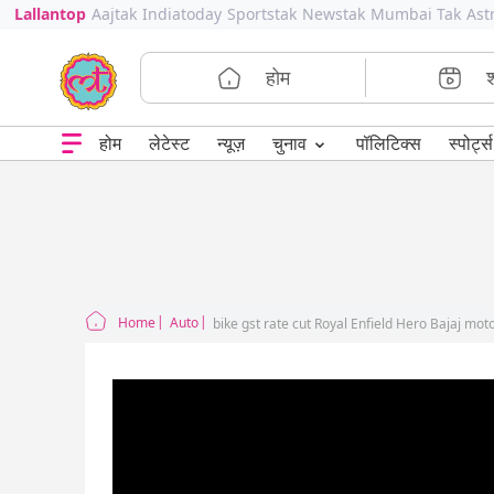
Lallantop
Aajtak
Indiatoday
Sportstak
Newstak
Mumbai Tak
Ast
होम
⌄
चुनाव
होम
लेटेस्ट
न्यूज़
पॉलिटिक्स
स्पोर्ट्स
Home
Auto
bike gst rate cut Royal Enfield Hero Bajaj mot