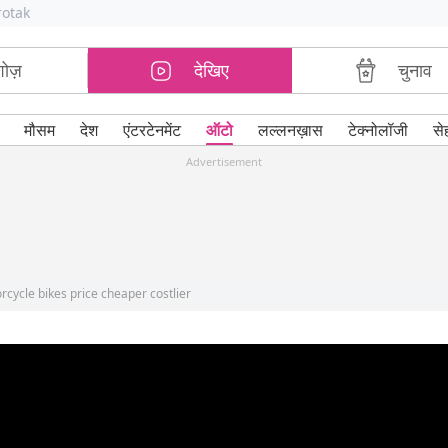
rotak
शोज़
देखिए
चुनाव
मौसम
देश
एंटरटेनमेंट
ऑटो
लल्लनख़ास
टेक्नोलॉजी
से
Advertisement
orcycle bikes price cheaper costlier