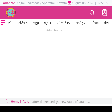
Lallantop
Aajtak
Indiatoday
Sportstak
Newstak
Mumbai Tak
August 06, 2026
Astrotak
|
02:51 IST
होम
लेटेस्ट
न्यूज़
चुनाव
पॉलिटिक्स
स्पोर्ट्स
मौसम
देश
Advertisement
Home
Auto
after decreased gst new rates of tata mahindra and renault cars are out now