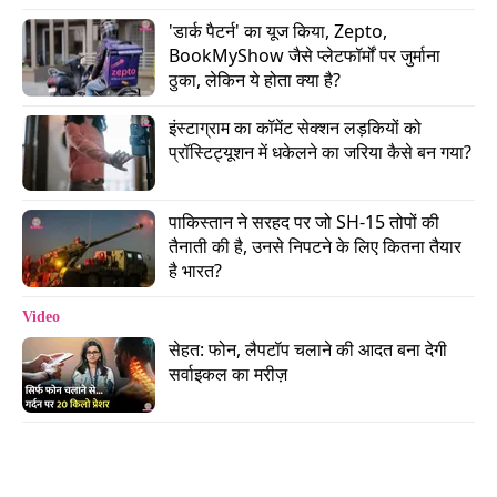
वहीं, विपक्ष पर लग रहे इन आरोपों से कांग्रेस सांसद शशि
'डार्क पैटर्न' का यूज किया, Zepto, 
थरूर पूरी तरह से सहमत तो नहीं दिखे, लेकिन हां कुछ चीजों
BookMyShow जैसे प्लेटफॉर्मों पर जुर्माना 
ठुका, लेकिन ये होता क्या है?
पर उन्होंने अपनी राय दी. उन्होंने कहा कि विपक्ष को इस बात
को लेकर निश्चिंत नहीं हो जाना चाहिए, क्योंकि हो सकता है
इंस्टाग्राम का कॉमेंट सेक्शन लड़कियों को 
कि लोग सिर्फ सत्ताधारी पार्टी से ही नहीं, बल्कि पूरे
प्रॉस्टिट्यूशन में धकेलने का जरिया कैसे बन गया?
राजनीतिक तंत्र से ही निराश हों. विपक्ष के सामने सबसे बड़ी
चुनौती Gen Z और लोगों के असंतोष को मुख्यधारा की
पाकिस्तान ने सरहद पर जो SH-15 तोपों की 
तैनाती की है, उनसे निपटने के लिए कितना तैयार 
राजनीति में शामिल करना है. यह असंतोष किसी ऐसी छोटी-
है भारत?
मोटी पार्टी की ओर न चला जाए जिसका कोई अस्तित्व ही न
हो.
Video
सेहत: फोन, लैपटॉप चलाने की आदत बना देगी 
सर्वाइकल का मरीज़
Advertisement