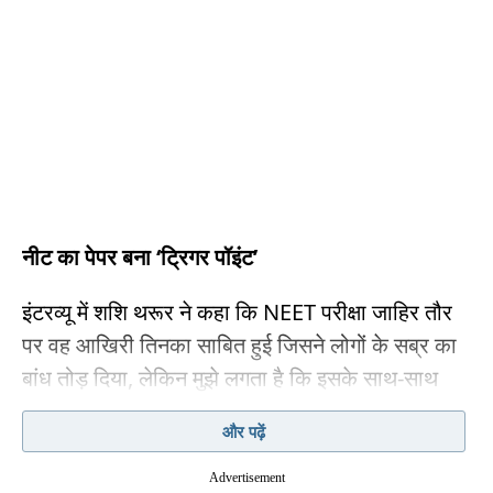
नीट का पेपर बना ‘ट्रिगर पॉइंट’
इंटरव्यू में शशि थरूर ने कहा कि NEET परीक्षा जाहिर तौर
पर वह आखिरी तिनका साबित हुई जिसने लोगों के सब्र का
बांध तोड़ दिया, लेकिन मुझे लगता है कि इसके साथ-साथ
बेरोजगारी, जीवन में सीमित अवसरों, शिक्षा, बढ़ती महंगाई
और पढ़ें
और इन सब से निपटने की चुनौतियों को लेकर भी लोगों में
आम तौर पर असंतोष था. फिर जब NEET (पेपर लीक) की
Advertisement