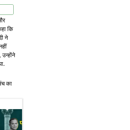
 और
 कहा कि
ी ने
नहीं
उन्होंने
ा.
 मंच का