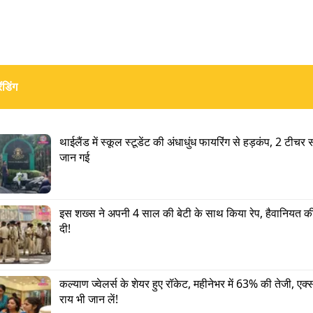
ंडिंग
थाईलैंड में स्कूल स्टूडेंट की अंधाधुंध फायरिंग से हड़कंप, 2 टीचर 
े आगे कहा,
जान गई
Advertisement
इस शख्स ने अपनी 4 साल की बेटी के साथ किया रेप, हैवानियत क
दी!
कल्याण ज्वेलर्स के शेयर हुए रॉकेट, महीनेभर में 63% की तेजी, एक्स
राय भी जान लें!