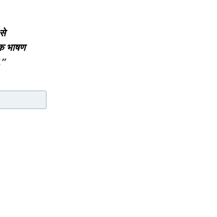
से
िक भाषण
.”