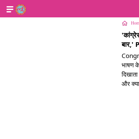
Hom
'कांग्
बार,' 
Congres
भाषण क
दिखाता ह
और क्य