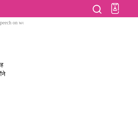
eech on women reservation bill failed
यह
ंने