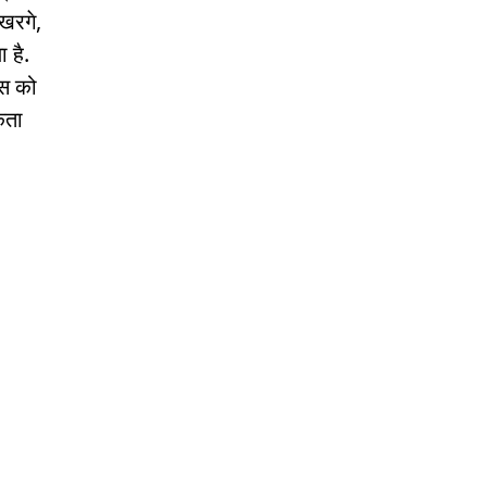
 खरगे,
 है.
ेस को
कता