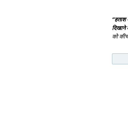
“हताश औ
दिखाने 
को कीच