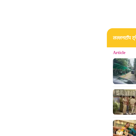
लल्लनटॉप ट्रे
Article
खरगे न