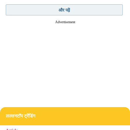
और पढ़ें
Advertisement
Chongqing station बना ‘8D City’ की नई पहचान
दक्षिण-पश्चिम चीन का चोंगकिंग शहर पहले ही अपने अनोखे
शहरी ढांचे के लिए दुनियाभर में मशहूर है. पहाड़ों के बीच बसे
इस शहर को सोशल मीडिया पर ‘8D City’ कहा जाता है,
क्योंकि यहां की सड़कें, इमारतें और मेट्रो नेटवर्क कई स्तरों
लल्लनटॉप ट्रेंडिंग
पर बने हुए हैं.