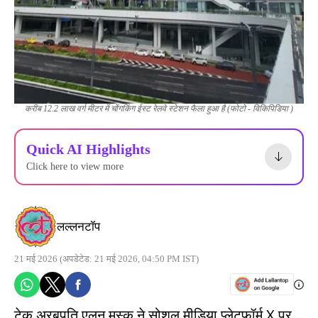
करीब 12.2 लाख वर्ग मीटर में चोंगकिंग ईस्ट रेलवे स्टेशन फैला हुआ है (फोटो - विकिपिडिया )
Quick AI Highlights
Click here to view more
लल्लनटॉप
21 मई 2026
(अपडेटेड: 21 मई 2026, 04:50 PM IST)
टेक अरबपति एलन मस्क ने सोशल मीडिया प्लेटफॉर्म X पर