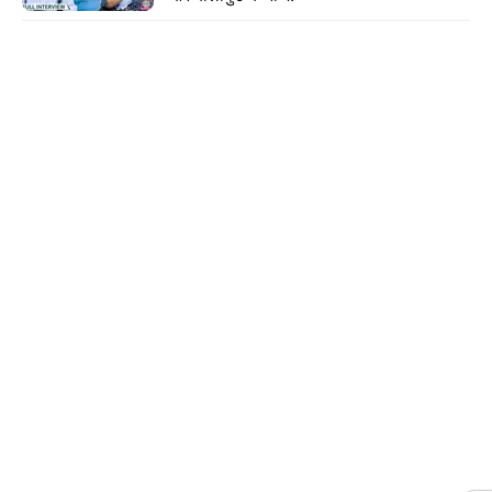
माओ ज़ेडॉन्ग की नीति से बना इंडस्ट्रियल सेंटर
चोंगकिंग की इंडस्ट्रियल ग्रोथ 1960 के समय में तेजी से
शुरू हुई थी, जब चीन के नेता माओ ज़ेडॉन्ग ने ‘थर्ड फ्रंट
कैंपेन’ शुरू किया. इसका मकसद चीन के अंदरूनी इलाकों में
भारी उद्योग और रणनीतिक इंफ्रास्ट्रक्चर विकसित करना
था.
आज चोंगकिंग ऑटोमोबाइल, इलेक्ट्रॉनिक्स, सेमीकंडक्टर्स
और लॉजिस्टिक्स सेक्टर का बड़ा केंद्र बन चुका है. ऐसे में
यह नया स्टेशन सिर्फ यात्रियों की सुविधा नहीं, बल्कि चीन
की आर्थिक और रणनीतिक ताकत का प्रतीक भी माना जा
रहा है.