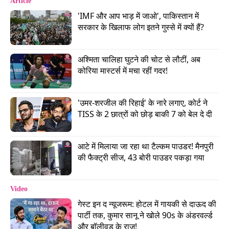
Article
वही
इंडिया टुडे
की रिपोर्ट के कहती हैं कि यह शहर अब चीन
'IMF और आप भाड़ में जाओ', पाकिस्तान में 
की तेज रफ्तार इंफ्रास्ट्रक्चर नीति का नया चेहरा बन गया
सरकार के खिलाफ लोग इतने गुस्से में क्यों हैं?
है. चोंगकिंग ईस्ट रेलवे स्टेशन को चीन के हाई-स्पीड रेल
नेटवर्क का अहम हिस्सा माना जा रहा है, जो देश के अंदरूनी
अश्मिता चालिहा घुटने की चोट से लौटीं, अब 
हिस्सों को तटीय बाजारों और अंतरराष्ट्रीय व्यापार मार्गों से
कोरिया मास्टर्स में मचा रहीं गदर!
जोड़ने में बड़ी भूमिका निभाएगा.
'उमर-शरजील की रिहाई' के नारे लगाए, कोर्ट ने 
Advertisement
TISS के 2 छात्रों को छोड़ बाकी 7 को बेल दे दी
आटे में मिलाया जा रहा था टैल्कम पाउडर! मैनपुरी 
की फैक्ट्री सीज, 43 बोरी पाउडर पकड़ा गया
Video
गेस्ट इन द न्यूजरूम: होटल में गायकी से दाऊद की 
पार्टी तक, कुमार सानू ने खोले 90s के अंडरवर्ल्ड 
और बॉलीवुड के राज!