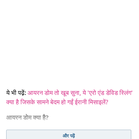
ये भी पढ़ें:
आयरन डोम तो खूब सुना, ये 'एरो एंड डेविड स्लिंग'
क्या है जिसके सामने बेदम हो गईं ईरानी मिसाइलें?
आयरन डोम क्या है?
एक मोबाइल गेम होता है, जिसमें ऊपर से नीचे गिर रही चीज़ों
और पढ़ें