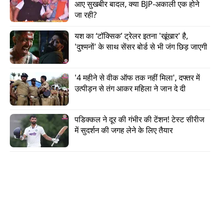
आए सुखबीर बादल, क्या BJP-अकाली एक होने 
जा रही?
यश का ‘टॉक्सिक’ ट्रेलर इतना 'खूंखार' है, 
'दुश्मनों' के साथ सेंसर बोर्ड से भी जंग छिड़ जाएगी
'4 महीने से वीक ऑफ तक नहीं मिला', दफ्तर में 
उत्पीड़न से तंग आकर महिला ने जान दे दी
पडिक्कल ने दूर की गंभीर की टेंशन! टेस्ट सीरीज 
वीडियो: Iron Dome नहीं, Israel के इस सिस्टम ने
में सुदर्शन की जगह लेने के लिए तैयार
Iran की मिसाइलों को रोका