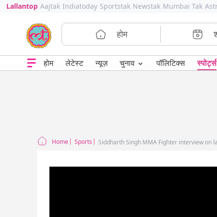
Lallantop
Aajtak
Indiatoday
Sportstak
Newstak
Mumbai Tak
Ast
होम
⌄
चुनाव
होम
लेटेस्ट
न्यूज़
पॉलिटिक्स
स्पोर्ट्स
Home
Sports
Siddharth Singh MMA Fighter interview on l