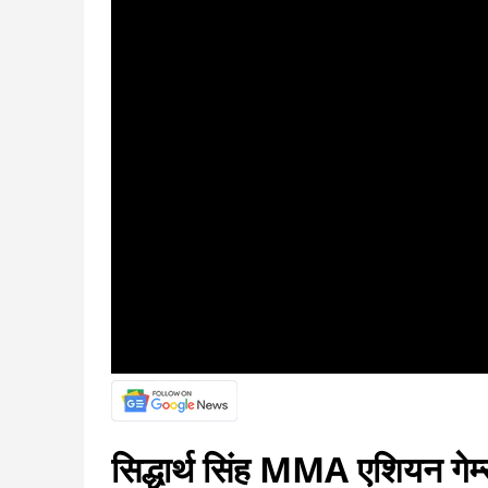
सिद्धार्थ सिंह MMA एशियन गे