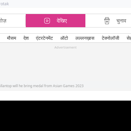
rotak
शोज़
देखिए
चुनाव
मौसम
देश
एंटरटेनमेंट
ऑटो
लल्लनख़ास
टेक्नोलॉजी
से
Advertisement
allantop will he bring medal from Asian Games 2023