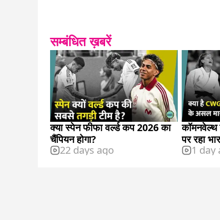
सम्बंधित ख़बरें
क्या स्पेन फीफा वर्ल्ड कप 2026 का
कॉमनवेल्थ 
चैंपियन होगा?
पर रहा भा
22 days ago
1 day
मायने?