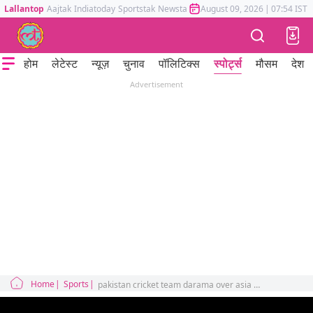
Lallantop
Aajtak
Indiatoday
Sportstak
Newstak
Mumbai Tak
August 09, 2026
Astrotak
|
07:54 IST
होम
लेटेस्ट
न्यूज़
चुनाव
पॉलिटिक्स
स्पोर्ट्स
मौसम
देश
Advertisement
Home
Sports
pakistan cricket team darama over asia cup and trophy