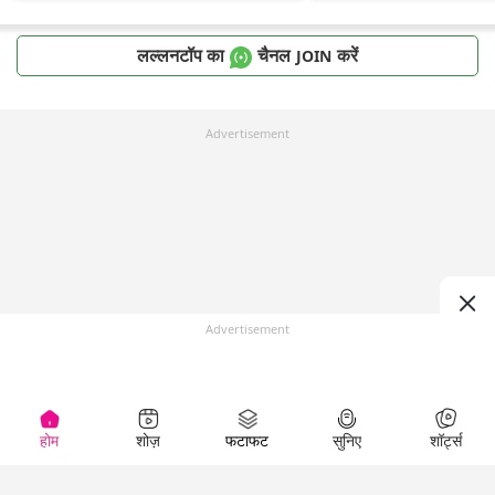
लल्लनटॉप का
चैनल
करें
JOIN
Advertisement
Advertisement
होम
शोज़
फटाफट
सुनिए
शॉर्ट्स