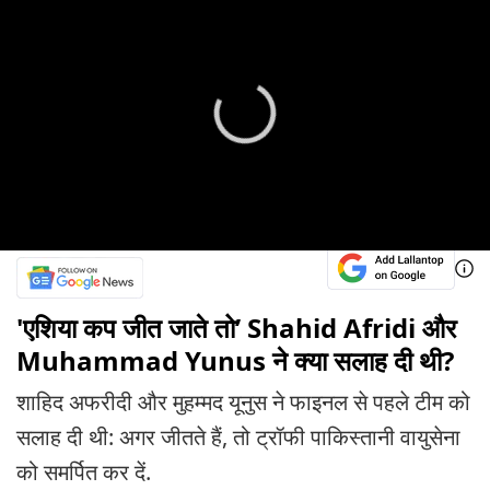
'एशिया कप जीत जाते तो’ Shahid Afridi और
Muhammad Yunus ने क्या सलाह दी थी?
शाहिद अफरीदी और मुहम्मद यूनुस ने फाइनल से पहले टीम को
सलाह दी थी: अगर जीतते हैं, तो ट्रॉफी पाकिस्तानी वायुसेना
को समर्पित कर दें.