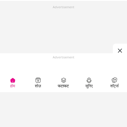
Advertisement
Advertisement
होम
शोज़
फटाफट
सुनिए
शॉर्ट्स
Top Shows
LallanKhas News
Entertainment
News
The Lallantop Show
Hindi Satire & Humor
Duniyadaari
Lallankhas Specials
Guest in the
Breaking News
Entertainment News
Newsroom
Top Political News
Hindi
Netanagri
Hindi
Top stories Cinema