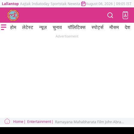
Lallantop
Aajtak
Indiatoday
Sportstak
Newstak
Mumbai Tak
August 06, 2026
Astrotak
|
09:05 IST
होम
लेटेस्ट
न्यूज़
चुनाव
पॉलिटिक्स
स्पोर्ट्स
मौसम
देश
Advertisement
Home
Entertainment
Ramayana Mahabharata Film John Abraham Seen In Lead Role