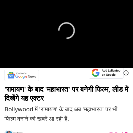
'रामायण' के बाद 'महाभारत' पर बनेगी फिल्म, लीड में
दिखेंगे यह एक्टर
Bollywood में 'रामायण' के बाद अब 'महाभारत' पर भी
फिल्म बनाने की खबरें आ रही हैं.