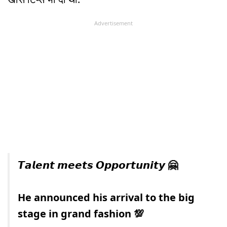
Advertisement
𝙏𝙖𝙡𝙚𝙣𝙩 𝙢𝙚𝙚𝙩𝙨 𝙊𝙥𝙥𝙤𝙧𝙩𝙪𝙣𝙞𝙩𝙮 🤗
He announced his arrival to the big
stage in grand fashion 💯