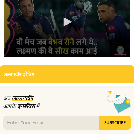
0
seconds
of
लल्लनटॉप ट्रेंडिंग
4
minutes,
39
seconds
अब
लल्लनटॉप
आपके
इनबॉक्स
में
SUBSCRIBE