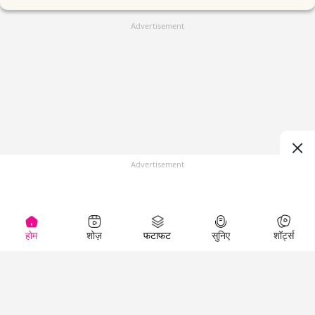
Advertisement
Advertisement
होम
शोज़
फटाफट
सुनिए
शॉर्ट्स
(
)
Top Shows
LallanKhas News
Entertainment
News
The Lallantop Show
Hindi Satire & Humor
Duniyadaari
Lallankhas Specials