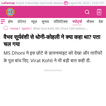
Lallantop
Aajtak
Indiatoday
Sportstak
Newstak
Mumbai Tak
August 08, 2026
Astrotak
|
10:02 IST
होम
लेटेस्ट
न्यूज़
चुनाव
पॉलिटिक्स
स्पोर्ट्स
मौसम
देश
Sports
What Virat Kohli, MS Dhoni Told Vaibhav Sooryavanshi Before he Smashed Maiden IPL Ton
Home
वैभव सूर्यवंशी से धोनी-कोहली ने क्या कहा था? पता
चल गया
MS Dhoni ने इस छोटे से डायनामाइट को देखा और तारीफों
के पुल बांध दिए. Virat Kohli ने भी बड़ी बात कही दी.
Advertisement