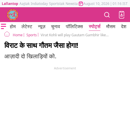
Lallantop
Aajtak
Indiatoday
Sportstak
Newstak
Mumbai Tak
August 10, 2026
Astrotak
|
01:16 IST
होम
लेटेस्ट
न्यूज़
चुनाव
पॉलिटिक्स
स्पोर्ट्स
मौसम
देश
Sports
Virat Kohli will play Gautam Gambhir like role in World Cup
Home
विराट के साथ गौतम जैसा होगा!
आज़ादी दो खिलाड़ियों को.
Advertisement