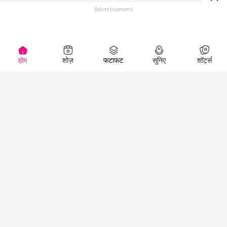
Advertisement
होम
शोज़
फटाफट
सुनिए
शॉर्ट्स
(
)
Top Shows
LallanKhas News
Entertainment
News
The Lallantop Show
Hindi Satire & Humor
Duniyadaari
Lallankhas Specials
Guest in the
Breaking News
Entertainment News
Newsroom
Top Political News
Hindi
Netanagri
Hindi
Top stories Cinema
Lallantop Baithki
Top History News
Entertainment Special
Kharcha Paani
Real Stories News
News
Aasan Bhasha Mein
Latest Political News
Top movies series
Social List
Top Literature News
review
Tarikh
Top Persons News
Latest Entertainment
Sehat
Top Profiles
News
The Cinema Show
Viral News
Business News
Technology
Top News
News
Business News in
Breaking News Hindi
Hindi
Top News Hindi
Latest Business News
Technology News in
Latest News Hindi