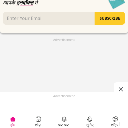
आपके
इनबॉक्स
में
SUBSCRIBE
Advertisement
Advertisement
होम
शोज़
फटाफट
सुनिए
शॉर्ट्स
(
)