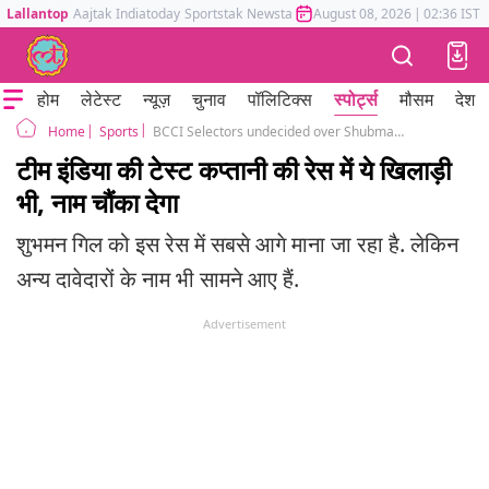
Lallantop
Aajtak
Indiatoday
Sportstak
Newstak
Mumbai Tak
August 08, 2026
Astrotak
|
02:36 IST
होम
लेटेस्ट
न्यूज़
चुनाव
पॉलिटिक्स
स्पोर्ट्स
मौसम
देश
Sports
BCCI Selectors undecided over Shubman Gill and Rishabh Pant test captaincy ind vs eng
Home
टीम इंडिया की टेस्ट कप्तानी की रेस में ये खिलाड़ी
भी, नाम चौंका देगा
शुभमन गिल को इस रेस में सबसे आगे माना जा रहा है. लेकिन
अन्य दावेदारों के नाम भी सामने आए हैं.
Advertisement