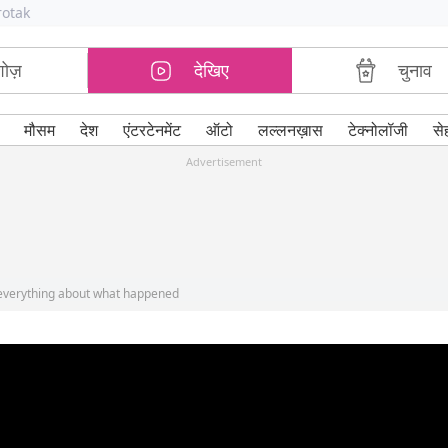
rotak
शोज़
देखिए
चुनाव
मौसम
देश
एंटरटेनमेंट
ऑटो
लल्लनख़ास
टेक्नोलॉजी
से
Advertisement
ld everything about what happened