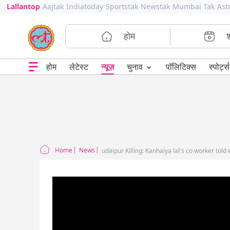
Lallantop
Aajtak
Indiatoday
Sportstak
Newstak
Mumbai Tak
Ast
होम
⌄
चुनाव
होम
लेटेस्ट
न्यूज़
पॉलिटिक्स
स्पोर्ट्स
Home
News
udaipur Killing: Kanhaiya lal's co worker to