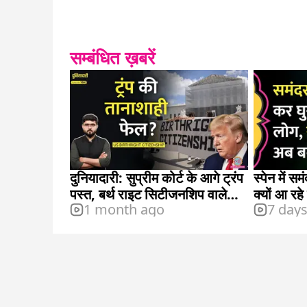
सम्बंधित ख़बरें
दुनियादारी: सुप्रीम कोर्ट के आगे ट्रंप
स्पेन में सम
पस्त, बर्थ राइट सिटीजनशिप वाले
क्यों आ रहे 
1 month ago
7 day
फैसले से भारतीयों को फायदा?