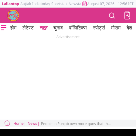
Lallantop
Aajtak
Indiatoday
Sportstak
Newstak
Mumbai Tak
August 07, 2026
Astrotak
|
12:56 IST
होम
लेटेस्ट
न्यूज़
चुनाव
पॉलिटिक्स
स्पोर्ट्स
मौसम
देश
Advertisement
Home
News
People in Punjab own more guns that the entire police force of the state