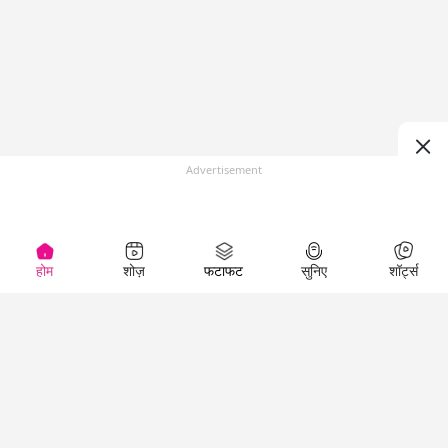
Advertisement
होम
शोज़
फटाफट
सुनिए
शॉर्ट्स
Top Shows
LallanKhas News
Entertainment
News
The Lallantop Show
Hindi Satire & Humor
Duniyadaari
Lallankhas Specials
Guest in the
Breaking News
Entertainment News
Newsroom
Top Political News
Hindi
Netanagri
Hindi
Top stories Cinema
Lallantop Baithki
Top History News
Entertainment Special
Kharcha Paani
Real Stories News
News