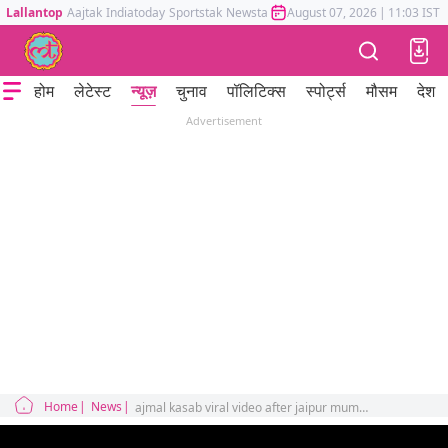
Lallantop
Aajtak
Indiatoday
Sportstak
Newstak
Mumbai Tak
August 07, 2026
Astrotak
|
11:03 IST
होम
लेटेस्ट
न्यूज़
चुनाव
पॉलिटिक्स
स्पोर्ट्स
मौसम
देश
Advertisement
Home
News
ajmal kasab viral video after jaipur mumbai train accident