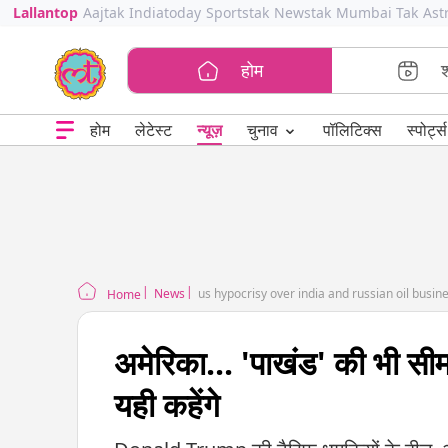
Lallantop
Aajtak
Indiatoday
Sportstak
Newstak
Mumbai Tak
Ast
होम
⌄
चुनाव
होम
लेटेस्ट
न्यूज़
पॉलिटिक्स
स्पोर्ट्स
News
us hypocrisy over india and russian oil busine
Home
अमेरिका... 'पाखंड' की भी सी
यही कहेंगे