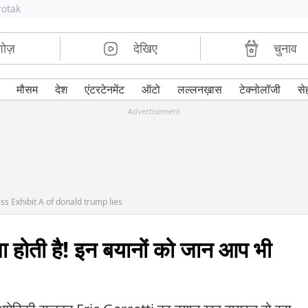
rotak
शोज़
देखिए
चुनाव
मौसम
देश
एंटरटेनमेंट
ऑटो
लल्लनख़ास
टेक्नोलॉजी
से
Advertisement
ss Exhibit A of donald trump lies
मा होती है! इन बयानों को जान आप भी