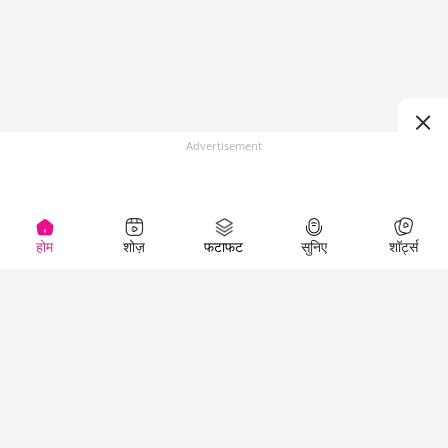
Advertisement
होम
शोज़
फटाफट
सुनिए
शॉर्ट्स
(
)
Top Shows
LallanKhas News
Entertainment
News
The Lallantop Show
Hindi Satire & Humor
Duniyadaari
Lallankhas Specials
Guest in the
Breaking News
Entertainment News
Newsroom
Top Political News
Hindi
Netanagri
Hindi
Top stories Cinema
Lallantop Baithki
Top History News
Entertainment Special
Kharcha Paani
Real Stories News
News
Aasan Bhasha Mein
Latest Political News
Top movies series
Social List
Top Literature News
review