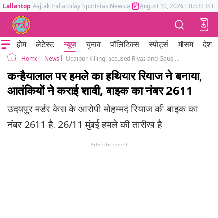
Lallantop
Aajtak
Indiatoday
Sportstak
Newstak
Mumbai Tak
August 10, 2026
Astrotak
|
07:32 IST
होम
लेटेस्ट
न्यूज़
चुनाव
पॉलिटिक्स
स्पोर्ट्स
मौसम
देश
News
Udaipur Killing: accused Riyaz and Gaus himself made the weapon of attack on Kanhaiyalal, the terrorists got married, bike number 2611
Home
कन्हैयालाल पर हमले का हथियार रियाज ने बनाया,
आतंकियों ने कराई शादी, बाइक का नंबर 2611
उदयपुर मर्डर केस के आरोपी मोहम्मद रियाज की बाइक का
नंबर 2611 है. 26/11 मुंबई हमले की तारीख है
Advertisement