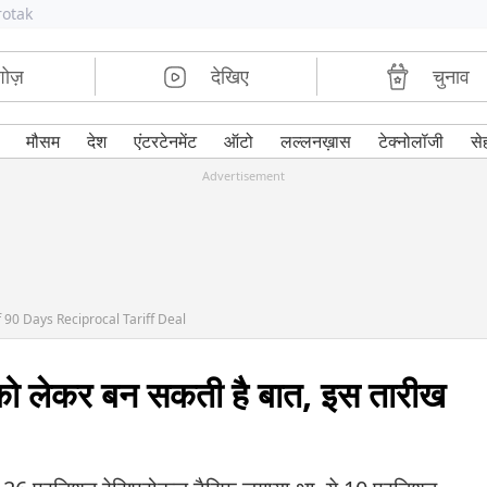
rotak
शोज़
देखिए
चुनाव
मौसम
देश
एंटरटेनमेंट
ऑटो
लल्लनख़ास
टेक्नोलॉजी
से
Advertisement
 90 Days Reciprocal Tariff Deal
को लेकर बन सकती है बात, इस तारीख