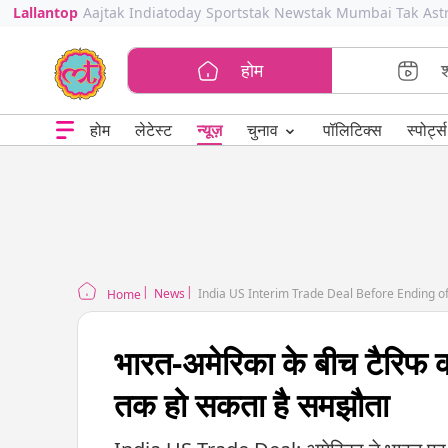
Lallantop
Aajtak
Indiatoday
Sportstak
Newstak
Mumbai Tak
Ast
होम
⌄
चुनाव
होम
लेटेस्ट
न्यूज़
पॉलिटिक्स
स्पोर्ट्स
News
India US Interim Trade Deal Before Ending of
Home
भारत-अमेरिका के बीच टैरिफ 
तक हो सकता है समझौता