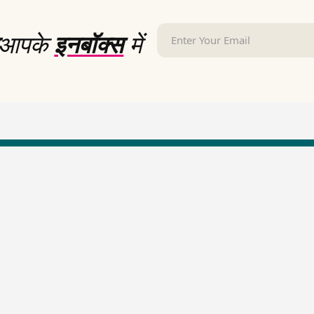
आपके
इनबॉक्स
में
LallanKhas News
Entertainment New
Hindi Satire & Humor
Entertainment News Hindi
Lallankhas Specials
Top stories Cinema
Breaking News
Entertainment Special New
Top Political News Hindi
Top movies series review
Top History News
Latest Entertainment News
Real Stories News
Latest Political News
Top Literature News