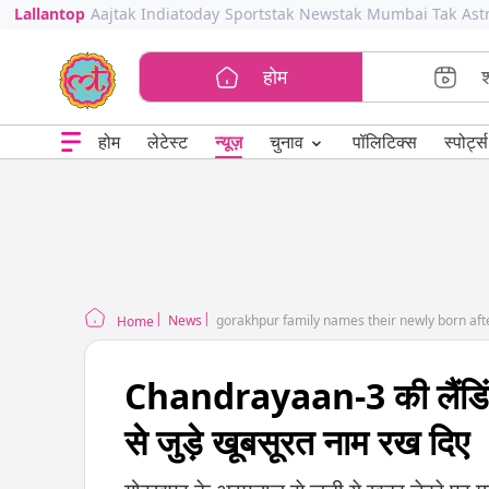
Lallantop
Aajtak
Indiatoday
Sportstak
Newstak
Mumbai Tak
Ast
होम
⌄
चुनाव
होम
लेटेस्ट
न्यूज़
पॉलिटिक्स
स्पोर्ट्स
News
gorakhpur family names their newly born af
Home
Chandrayaan-3 की लैंडिंग के 
से जुड़े खूबसूरत नाम रख दिए