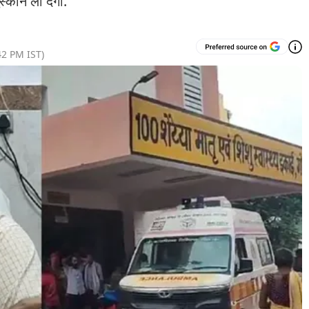
स्कान ला देगी.
42 PM
IST)