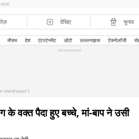
rotak
शोज़
देखिए
चुनाव
मौसम
देश
एंटरटेनमेंट
ऑटो
लल्लनख़ास
टेक्नोलॉजी
से
Advertisement
ter chandrayaan 3
वक्त पैदा हुए बच्चे, मां-बाप ने उसी