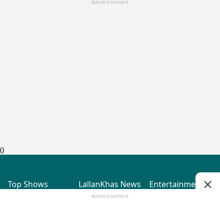
Advertisement
(
)
Top Shows
LallanKhas News
Entertainment
News
The Lallantop Show
Hindi Satire & Humor
Advertisement
Duniyadaari
Lallankhas Specials
Guest in the
Breaking News
Entertainment News
Newsroom
Top Political News
Hindi
Netanagri
Hindi
Top stories Cinema