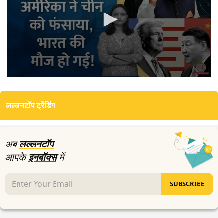
0
seconds
of
लल्लनटॉप ट्रेंडिंग
12
minutes,
48
seconds
अब
लल्लनटॉप
आपके
इनबॉक्स
में
SUBSCRIBE