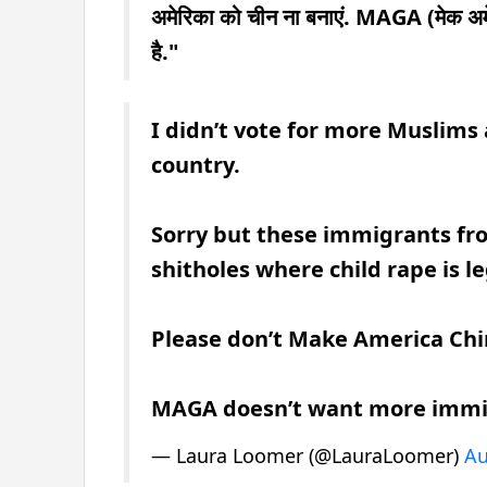
अमेरिका को चीन ना बनाएं. MAGA (मेक अमेर
है."
I didn’t vote for more Muslims
country.
Sorry but these immigrants fr
shitholes where child rape is 
Please don’t Make America Chi
MAGA doesn’t want more immi
— Laura Loomer (@LauraLoomer)
Au