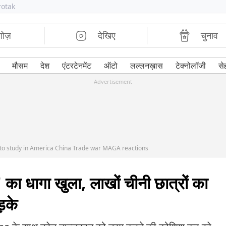
rotak
शोज़
देखिए
चुनाव
मौसम
देश
एंटरटेनमेंट
ऑटो
लल्लनख़ास
टेक्नोलॉजी
से
Advertisement
 to study in America China Trade war MAGA reactions
का धागा खुला, लाखों चीनी छात्रों का
ड़के