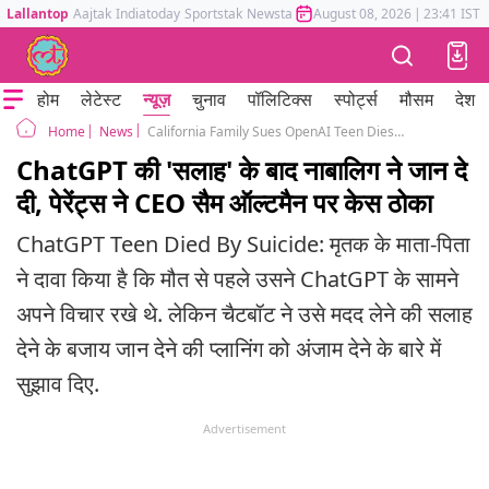
Lallantop
Aajtak
Indiatoday
Sportstak
Newstak
Mumbai Tak
August 08, 2026
Astrotak
|
23:41 IST
होम
लेटेस्ट
न्यूज़
चुनाव
पॉलिटिक्स
स्पोर्ट्स
मौसम
देश
News
California Family Sues OpenAI Teen Dies By Suicide Following Months Of Chats With ChatGPT
Home
ChatGPT की 'सलाह' के बाद नाबालिग ने जान दे
दी, पेरेंट्स ने CEO सैम ऑल्टमैन पर केस ठोका
ChatGPT Teen Died By Suicide: मृतक के माता-पिता
ने दावा किया है कि मौत से पहले उसने ChatGPT के सामने
अपने विचार रखे थे. लेकिन चैटबॉट ने उसे मदद लेने की सलाह
देने के बजाय जान देने की प्लानिंग को अंजाम देने के बारे में
सुझाव दिए.
Advertisement