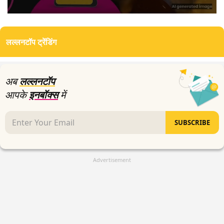
0
seconds
of
लल्लनटॉप ट्रेंडिंग
0
seconds
अब
लल्लनटॉप
आपके
इनबॉक्स
में
SUBSCRIBE
Advertisement