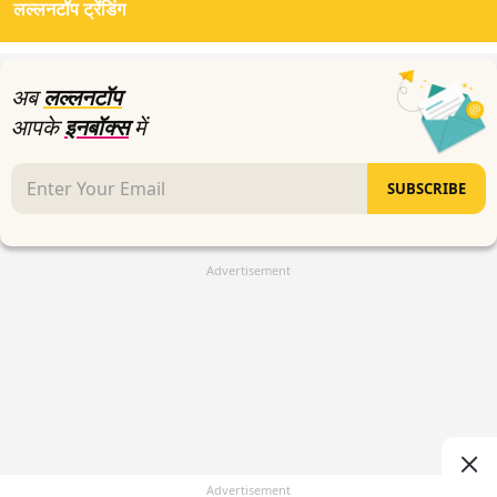
लल्लनटॉप ट्रेंडिंग
अब
लल्लनटॉप
आपके
इनबॉक्स
में
SUBSCRIBE
Advertisement
Advertisement