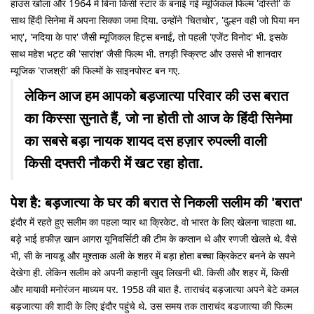
हाउस खोला और 1964 में बिना किसी स्टार के बनाई गई म्यूजिकल फिल्म 'दोस्ती' के
साथ हिंदी सिनेमा में अपना सिक्का जमा दिया. उन्होंने 'चितचोर', 'दुल्हन वही जो पिया मन
भाए', 'नदिया के पार' जैसी म्यूजिकल हिट्स बनाईं, तो पहली 'एजेंट विनोद' भी. इसके
साथ महेश भट्ट की 'सारांश' जैसी फिल्म भी. तगड़ी स्क्रिप्ट और उससे भी शानदार
म्यूजिक 'राजश्री' की फिल्मों के साइनपोस्ट बन गए.
लेकिन आज हम आपको बड़जात्या परिवार की उस बरात
का किस्सा सुनाते हैं, जो ना होती तो आज के हिंदी सिनेमा
का सबसे बड़ा नायक शायद दस हज़ार रुपल्ली वाली
किसी दफ्तरी नौकरी में खट रहा होता.
पेश है: बड़जात्या के घर की बरात से निकली सलीम की 'बरात'
इंदौर में रहते हुए सलीम का पहला प्यार था क्रिकेट. वो भारत के लिए खेलना चाहता था.
बड़े भाई हफीज़ खान आगरा यूनिवर्सिटी की टीम के कप्तान थे और रणजी खेलते थे. वैसे
भी, सी के नायडू और मुश्ताक अली के शहर में बड़ा होता बच्चा क्रिकेटर बनने के सपने
देखेगा ही. लेकिन सलीम को अपनी कहानी खुद लिखनी थी. किसी और शहर में, किसी
और मायावी मनोरंजन माध्यम पर. 1958 की बात है. ताराचंद बड़जात्या अपने बेटे कमल
बड़जात्या की शादी के लिए इंदौर पहुंचे थे. उस समय तक ताराचंद बडजात्या की फिल्म