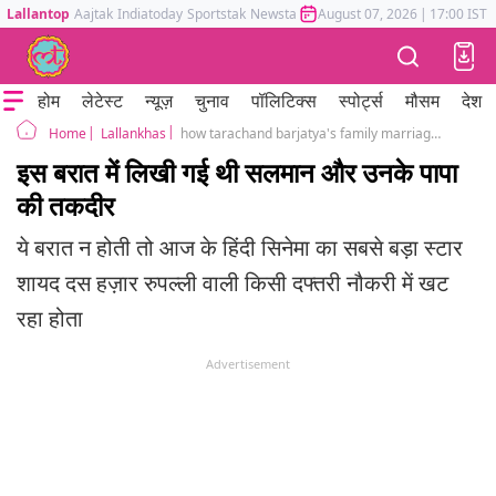
Lallantop
Aajtak
Indiatoday
Sportstak
Newstak
Mumbai Tak
August 07, 2026
Astrotak
|
17:00 IST
होम
लेटेस्ट
न्यूज़
चुनाव
पॉलिटिक्स
स्पोर्ट्स
मौसम
देश
Lallankhas
how tarachand barjatya's family marriage opened path for the biggest bollywood star
Home
इस बरात में लिखी गई थी सलमान और उनके पापा
की तकदीर
ये बरात न होती तो आज के हिंदी सिनेमा का सबसे बड़ा स्टार
शायद दस हज़ार रुपल्ली वाली किसी दफ्तरी नौकरी में खट
रहा होता
Advertisement