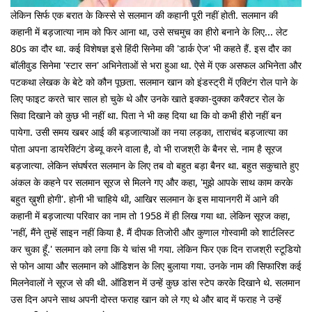
लेकिन सिर्फ एक बरात के किस्से से सलमान की कहानी पूरी नहीं होती. सलमान की
कहानी में बड़जात्या नाम को फिर आना था, उसे सचमुच का हीरो बनाने के लिए... लेट
80s का दौर था. कई विशेषज्ञ इसे हिंदी सिनेमा की 'डार्क ऐज' भी कहते हैं. इस दौर का
बॉलीवुड सिनेमा 'स्टार सन' अभिनेताओं से भरा हुआ था. ऐसे में एक असफल अभिनेता और
पटकथा लेखक के बेटे को कौन पूछता. सलमान खान को इंडस्ट्री में एक्टिंग रोल पाने के
लिए फाइट करते चार साल हो चुके थे और उनके खाते इक्का-दुक्का करैक्टर रोल के
सिवा दिखाने को कुछ भी नहीं था. पिता ने भी कह दिया था कि वो कभी हीरो नहीं बन
पायेगा. उसी समय खबर आई की बड़जात्याओं का नया लड़का, ताराचंद बड़जात्या का
पोता अपना डायरेक्टिंग डेब्यू करने वाला है, वो भी राजश्री के बैनर से. नाम है सूरज
बड़जात्या. लेकिन संघर्षरत सलमान के लिए तब वो बहुत बड़ा बैनर था. बहुत सकुचाते हुए
अंकल के कहने पर सलमान सूरज से मिलने गए और कहा, 'मुझे आपके साथ काम करके
बहुत ख़ुशी होगी'. होनी भी चाहिये थी, आखिर सलमान के इस मायानगरी में आने की
कहानी में बड़जात्या परिवार का नाम तो 1958 में ही लिख गया था. लेकिन सूरज कहा,
'नहीं, मैंने तुम्हें साइन नहीं किया है. मैं दीपक तिजोरी और कुणाल गोस्वामी को शार्टलिस्ट
कर चुका हूँ.' सलमान को लगा कि ये चांस भी गया. लेकिन फिर एक दिन राजश्री स्टूडियो
से फोन आया और सलमान को ऑडिशन के लिए बुलाया गया. उनके नाम की सिफारिश कई
मिलनेवालों ने सूरज से की थी. ऑडिशन में उन्हें कुछ डांस स्टेप करके दिखाने थे. सलमान
उस दिन अपने साथ अपनी दोस्त फराह खान को ले गए थे और बाद में फराह ने उन्हें