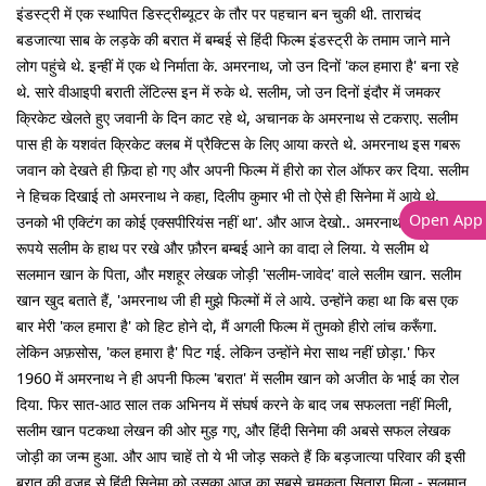
इंडस्ट्री में एक स्थापित डिस्ट्रीब्यूटर के तौर पर पहचान बन चुकी थी. ताराचंद
बडजात्या साब के लड़के की बरात में बम्बई से हिंदी फिल्म इंडस्ट्री के तमाम जाने माने
लोग पहुंचे थे. इन्हीं में एक थे निर्माता के. अमरनाथ, जो उन दिनों 'कल हमारा है' बना रहे
थे. सारे वीआइपी बराती लेंटिल्स इन में रुके थे. सलीम, जो उन दिनों इंदौर में जमकर
क्रिकेट खेलते हुए जवानी के दिन काट रहे थे, अचानक के अमरनाथ से टकराए. सलीम
पास ही के यशवंत क्रिकेट क्लब में प्रैक्टिस के लिए आया करते थे. अमरनाथ इस गबरू
जवान को देखते ही फ़िदा हो गए और अपनी फिल्म में हीरो का रोल ऑफर कर दिया. सलीम
ने हिचक दिखाई तो अमरनाथ ने कहा, दिलीप कुमार भी तो ऐसे ही सिनेमा में आये थे.
Open App
उनको भी एक्टिंग का कोई एक्सपीरियंस नहीं था'. और आज देखो.. अमरनाथ ने 1000
रूपये सलीम के हाथ पर रखे और फ़ौरन बम्बई आने का वादा ले लिया. ये सलीम थे
सलमान खान के पिता, और मशहूर लेखक जोड़ी 'सलीम-जावेद' वाले सलीम खान. सलीम
खान खुद बताते हैं, 'अमरनाथ जी ही मुझे फिल्मों में ले आये. उन्होंने कहा था कि बस एक
बार मेरी 'कल हमारा है' को हिट होने दो, मैं अगली फिल्म में तुमको हीरो लांच करूँगा.
लेकिन अफ़सोस, 'कल हमारा है' पिट गई. लेकिन उन्होंने मेरा साथ नहीं छोड़ा.' फिर
1960 में अमरनाथ ने ही अपनी फिल्म 'बरात' में सलीम खान को अजीत के भाई का रोल
दिया. फिर सात-आठ साल तक अभिनय में संघर्ष करने के बाद जब सफलता नहीं मिली,
सलीम खान पटकथा लेखन की ओर मुड़ गए, और हिंदी सिनेमा की अबसे सफल लेखक
जोड़ी का जन्म हुआ. और आप चाहें तो ये भी जोड़ सकते हैं कि बड़जात्या परिवार की इसी
बरात की वजह से हिंदी सिनेमा को उसका आज का सबसे चमकता सितारा मिला - सलमान