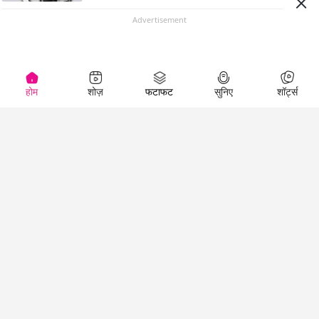
Advertisement
होम
शोज़
फटाफट
सुनिए
शॉर्ट्स
Top Shows
LallanKhas News
Entertainment
News
The Lallantop Show
Hindi Satire & Humor
Duniyadaari
Lallankhas Specials
Guest in the
Breaking News
Entertainment News
Newsroom
Top Political News
Hindi
Netanagri
Hindi
Top stories Cinema
Lallantop Baithki
Top History News
Entertainment Special
Kharcha Paani
Real Stories News
News
Aasan Bhasha Mein
Latest Political News
Top movies series
Social List
Top Literature News
review
Tarikh
Top Persons News
Latest Entertainment
Sehat
Top Profiles
News
The Cinema Show
Viral News
Business News
Technology
Top News
News
Business News in
Breaking News Hindi
Hindi
Top News Hindi
Latest Business News
Technology News in
Latest News Hindi