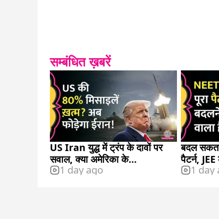
सम्बंधित ख़बरें
US Iran युद्ध में ट्रंप के दावों पर
बदल सकता
सवाल, क्या अमेरिका के
पैटर्न, JEE
1 day ago
1 day
Interceptor खत्म होने लगे?