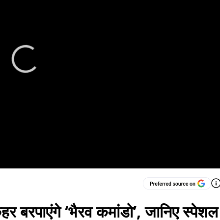
बरपाएंगे ‘भैरव कमांडो’, जानिए स्पेशल