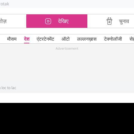
rotak
शोज़
देखिए
चुनाव
मौसम
देश
एंटरटेनमेंट
ऑटो
लल्लनख़ास
टेक्नोलॉजी
से
Advertisement
oc to lac