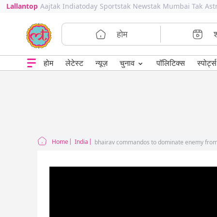
Lallantop
Aajtak
Indiatoday
Sportstak
Newstak
Mumbai Tak
Ast
होम
⌄
चुनाव
होम
लेटेस्ट
न्यूज़
पॉलिटिक्स
स्पोर्ट्स
Home
India
bhairav commandos to dominate enemy from l