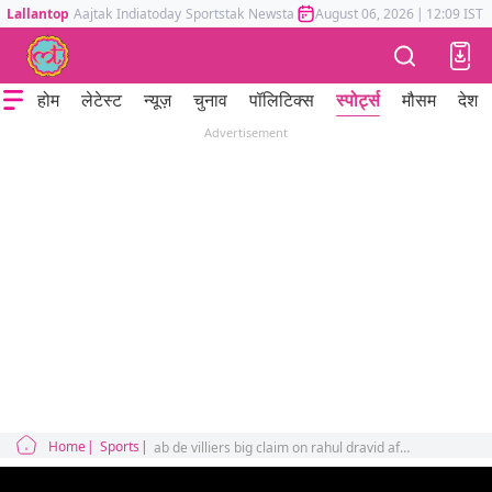
Lallantop
Aajtak
Indiatoday
Sportstak
Newstak
Mumbai Tak
August 06, 2026
Astrotak
|
12:09 IST
होम
लेटेस्ट
न्यूज़
चुनाव
पॉलिटिक्स
स्पोर्ट्स
मौसम
देश
Advertisement
Home
Sports
ab de villiers big claim on rahul dravid after parting ways with rajasthan royals