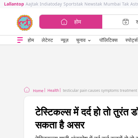
Lallantop
Aajtak
Indiatoday
Sportstak
Newstak
Mumbai Tak
Ast
होम
⌄
चुनाव
होम
लेटेस्ट
न्यूज़
पॉलिटिक्स
स्पोर्ट्स
Health
testicular pain causes symptoms treatment
Home
टेस्टिकल्स में दर्द हो तो तुरंत
सकता है असर