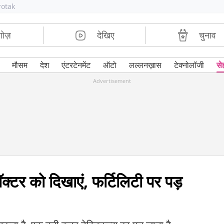
rotak
शोज़
देखिए
चुनाव
मौसम
देश
एंटरटेनमेंट
ऑटो
लल्लनख़ास
टेक्नोलॉजी
से
Advertisement
 डॉक्टर को दिखाएं, फर्टिलिटी पर पड़