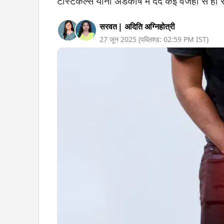
टेस्टिकल्स यानी अंडकोष में दर्द कई वजहों से हो
सरवत
|
अदिति अग्निहोत्री
27 जून 2025
(पब्लिश्ड:
02:59 PM
IST)