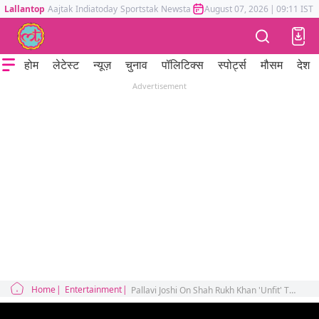
Lallantop
Aajtak
Indiatoday
Sportstak
Newstak
Mumbai Tak
August 07, 2026
Astrotak
|
09:11 IST
होम
लेटेस्ट
न्यूज़
चुनाव
पॉलिटिक्स
स्पोर्ट्स
मौसम
देश
Advertisement
Home
Entertainment
Pallavi Joshi On Shah Rukh Khan 'Unfit' The Bengal Files Producer