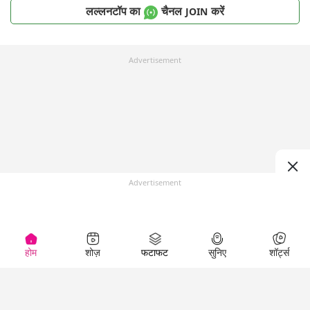
लल्लनटॉप का
चैनल
करें
JOIN
Advertisement
Advertisement
होम
शोज़
फटाफट
सुनिए
शॉर्ट्स
Top Shows
LallanKhas News
Entertainment