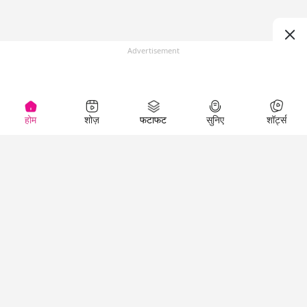
Advertisement
होम
शोज़
फटाफट
सुनिए
शॉर्ट्स
Top Shows
LallanKhas News
Entertainment
News
The Lallantop Show
Hindi Satire & Humor
Duniyadaari
Lallankhas Specials
Guest in the
Breaking News
Entertainment News
Newsroom
Top Political News
Hindi
Netanagri
Hindi
Top stories Cinema
Lallantop Baithki
Top History News
Entertainment Special
Kharcha Paani
Real Stories News
News
Aasan Bhasha Mein
Latest Political News
Top movies series
Social List
Top Literature News
review
Tarikh
Top Persons News
Latest Entertainment
Sehat
Top Profiles
News
The Cinema Show
Viral News
Business News
Technology
Top News