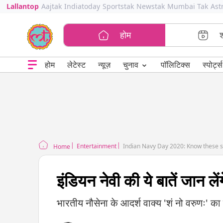
Lallantop
Aajtak
Indiatoday
Sportstak
Newstak
Mumbai Tak
Ast
होम
⌄
चुनाव
होम
लेटेस्ट
न्यूज़
पॉलिटिक्स
स्पोर्ट्स
Entertainment
Indian Navy Day 2020: Know these sp
Home
इंडियन नेवी की ये बातें जान ले
भारतीय नौसेना के आदर्श वाक्य 'शं नो वरुणः' 