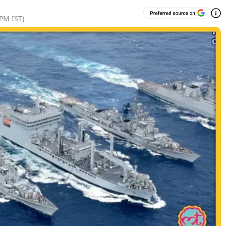
 PM
IST)