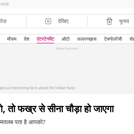
rotak
शोज़
देखिए
चुनाव
मौसम
देश
एंटरटेनमेंट
ऑटो
लल्लनख़ास
टेक्नोलॉजी
से
Advertisement
ecial interesting facts about the Indian Navy
ंगे, तो फख्र से सीना चौड़ा हो जाएगा
का मतलब पता है आपको?