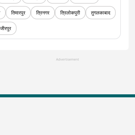
र
तिमारपुर
त्रिनगर
त्रिलोकपुरी
तुगलकाबाद
जीरपुर
Advertisement
LallanKhas News
Entertainment New
Hindi Satire & Humor
Entertainment News Hindi
Lallankhas Specials
Top stories Cinema