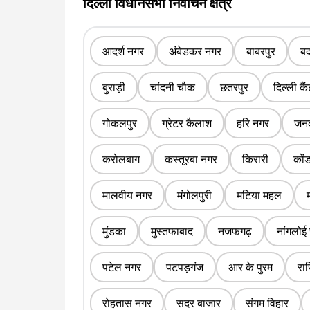
दिल्ली विधानसभा निर्वाचन क्षेत्र
आदर्श नगर
अंबेडकर नगर
बाबरपुर
बद
बुराड़ी
चांदनी चौक
छतरपुर
दिल्ली कै
गोकलपुर
ग्रेटर कैलाश
हरि नगर
जनक
करोलबाग
कस्तूरबा नगर
किरारी
कों
मालवीय नगर
मंगोलपुरी
मटिया महल
मुंडका
मुस्तफाबाद
नजफगढ़
नांगलोई
पटेल नगर
पटपड़गंज
आर के पुरम
रा
रोहतास नगर
सदर बाजार
संगम विहार