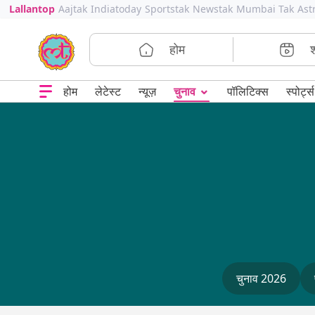
Lallantop
Aajtak
Indiatoday
Sportstak
Newstak
Mumbai Tak
Ast
होम
⌄
चुनाव
होम
लेटेस्ट
न्यूज़
पॉलिटिक्स
स्पोर्ट्स
चुनाव 2026