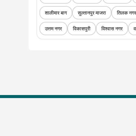
शालीमार बाग
सुल्तानपुर माजरा
तिलक नग
उत्तम नगर
विकासपुरी
विश्वास नगर
व
Top Shows
The Lallantop Show
Duniyadaari