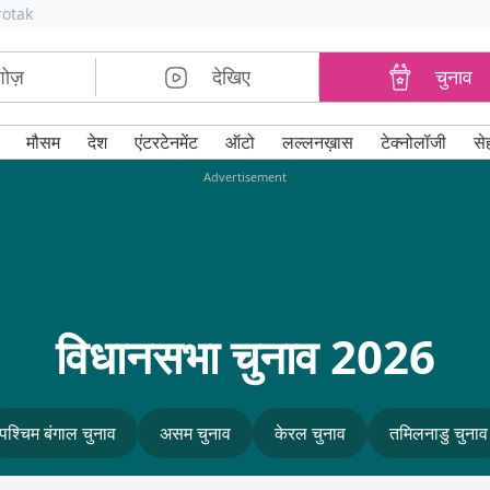
rotak
शोज़
देखिए
चुनाव
मौसम
देश
एंटरटेनमेंट
ऑटो
लल्लनख़ास
टेक्नोलॉजी
से
Advertisement
विधानसभा चुनाव 2026
पश्चिम बंगाल चुनाव
असम चुनाव
केरल चुनाव
तमिलनाडु चुनाव