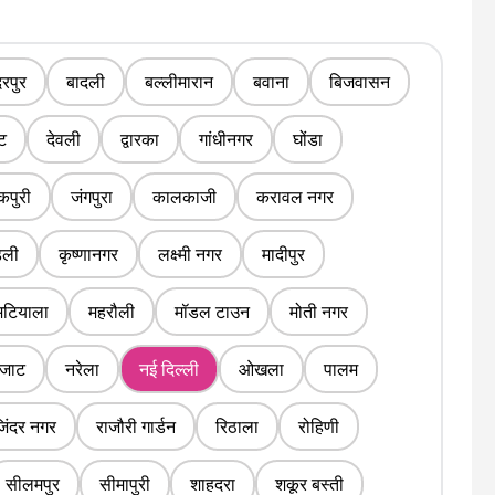
रपुर
बादली
बल्लीमारान
बवाना
बिजवासन
ंट
देवली
द्वारका
गांधीनगर
घोंडा
पुरी
जंगपुरा
कालकाजी
करावल नगर
डली
कृष्णानगर
लक्ष्मी नगर
मादीपुर
मटियाला
महरौली
मॉडल टाउन
मोती नगर
 जाट
नरेला
नई दिल्ली
ओखला
पालम
जिंदर नगर
राजौरी गार्डन
रिठाला
रोहिणी
सीलमपुर
सीमापुरी
शाहदरा
शकूर बस्ती