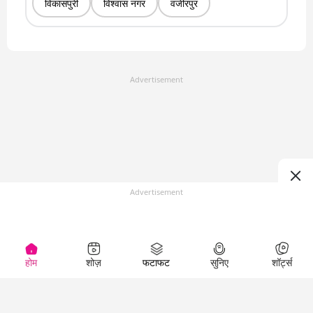
विकासपुरी
विश्वास नगर
वजीरपुर
Advertisement
Advertisement
होम
शोज़
फटाफट
सुनिए
शॉर्ट्स
Top Shows
LallanKhas News
Entertainment