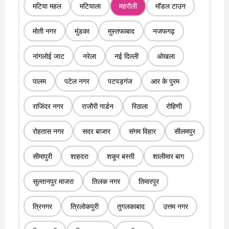
मटिया महल
मटियाला
महरौली
मॉडल टाउन
मोती नगर
मुंडका
मुस्तफाबाद
नजफगढ़
नांगलोई जाट
नरेला
नई दिल्ली
ओखला
पालम
पटेल नगर
पटपड़गंज
आर के पुरम
राजिंदर नगर
राजौरी गार्डन
रिठाला
रोहिणी
रोहतास नगर
सदर बाजार
संगम विहार
सीलमपुर
सीमापुरी
शाहदरा
शकूर बस्ती
शालीमार बाग
सुल्तानपुर माजरा
तिलक नगर
तिमारपुर
त्रिनगर
त्रिलोकपुरी
तुगलकाबाद
उत्तम नगर