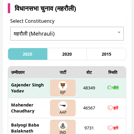
विधानसभा चुनाव (
महरौली
)
Select Constituency
2025
2020
2015
उम्मीदवार
पार्टी
वोट
स्थिति
Gajender Singh
48349
जीते
Yadav
BJP
Mahender
46567
हारे
Chaudhary
AAP
Balyogi Baba
9731
हारे
Balaknath
IND