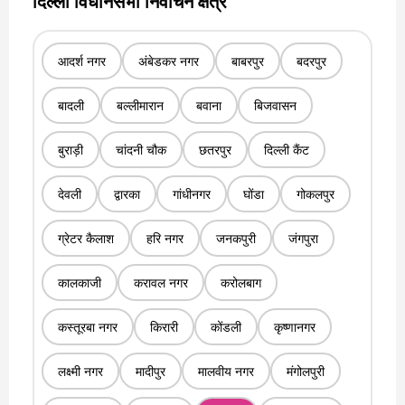
दिल्ली विधानसभा निर्वाचन क्षेत्र
आदर्श नगर
अंबेडकर नगर
बाबरपुर
बदरपुर
बादली
बल्लीमारान
बवाना
बिजवासन
बुराड़ी
चांदनी चौक
छतरपुर
दिल्ली कैंट
देवली
द्वारका
गांधीनगर
घोंडा
गोकलपुर
ग्रेटर कैलाश
हरि नगर
जनकपुरी
जंगपुरा
कालकाजी
करावल नगर
करोलबाग
कस्तूरबा नगर
किरारी
कोंडली
कृष्णानगर
लक्ष्मी नगर
मादीपुर
मालवीय नगर
मंगोलपुरी