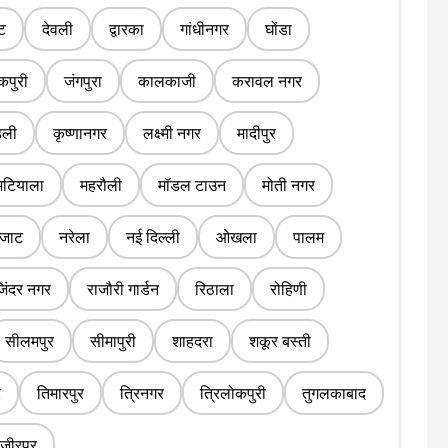
ंट
देवली
द्वारका
गांधीनगर
घोंडा
पुरी
जंगपुरा
कालकाजी
करावल नगर
डली
कृष्णानगर
लक्ष्मी नगर
मादीपुर
मटियाला
महरौली
मॉडल टाउन
मोती नगर
 जाट
नरेला
नई दिल्ली
ओखला
पालम
जिंदर नगर
राजौरी गार्डन
रिठाला
रोहिणी
सीलमपुर
सीमापुरी
शाहदरा
शकूर बस्ती
र
तिमारपुर
त्रिनगर
त्रिलोकपुरी
तुगलकाबाद
जीरपुर