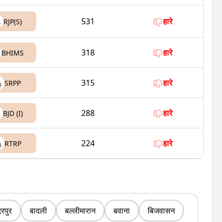
531
हारे
RJP(S)
318
हारे
BHIMS
315
हारे
SRPP
288
हारे
BJD (I)
224
हारे
RTRP
रपुर
बादली
बल्लीमारान
बवाना
बिजवासन