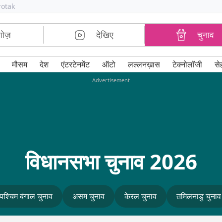
rotak
शोज़
देखिए
चुनाव
मौसम
देश
एंटरटेनमेंट
ऑटो
लल्लनख़ास
टेक्नोलॉजी
से
Advertisement
विधानसभा चुनाव 2026
पश्चिम बंगाल चुनाव
असम चुनाव
केरल चुनाव
तमिलनाडु चुनाव