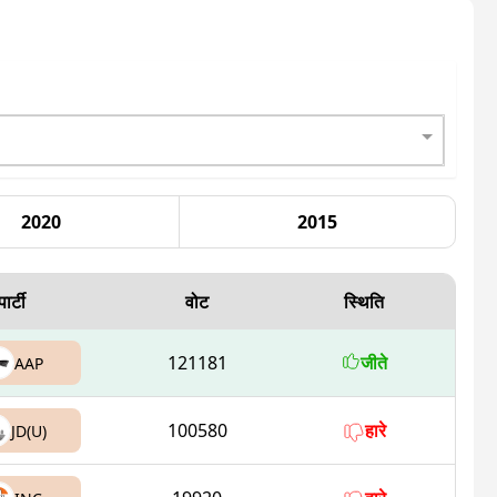
2020
2015
पार्टी
वोट
स्थिति
121181
जीते
AAP
100580
हारे
JD(U)