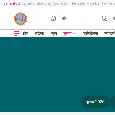
Lallantop
Aajtak
Indiatoday
Sportstak
Newstak
Mumbai Tak
Ast
होम
⌄
चुनाव
होम
लेटेस्ट
न्यूज़
पॉलिटिक्स
स्पोर्ट्स
चुनाव 2026