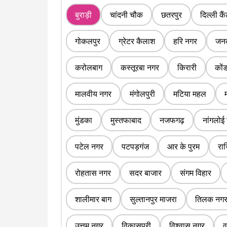
बुराड़ी
चांदनी चौक
छतरपुर
दिल्ली कै
गोकलपुर
ग्रेटर कैलाश
हरि नगर
जनक
करोलबाग
कस्तूरबा नगर
किरारी
कों
मालवीय नगर
मंगोलपुरी
मटिया महल
मुंडका
मुस्तफाबाद
नजफगढ़
नांगलोई
पटेल नगर
पटपड़गंज
आर के पुरम
रा
रोहतास नगर
सदर बाजार
संगम विहार
शालीमार बाग
सुल्तानपुर माजरा
तिलक नग
उत्तम नगर
विकासपुरी
विश्वास नगर
व