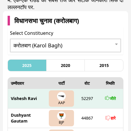
में. एक-एक राउंड की सबसे तेज और सटीक जानकारी सिर्फ दी
लल्लनटॉप पर.
विधानसभा चुनाव (
करोलबाग
)
Select Constituency
2025
2020
2015
उम्मीदवार
पार्टी
वोट
स्थिति
Vishesh Ravi
52297
जीते
AAP
Dushyant
44867
हारे
Gautam
BJP