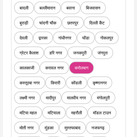
बादली
बल्लीमारान
बवाना
बिजवासन
बुराड़ी
चांदनी चौक
छतरपुर
दिल्ली कैंट
देवली
द्वारका
गांधीनगर
घोंडा
गोकलपुर
ग्रेटर कैलाश
हरि नगर
जनकपुरी
जंगपुरा
कालकाजी
करावल नगर
करोलबाग
कस्तूरबा नगर
किरारी
कोंडली
कृष्णानगर
लक्ष्मी नगर
मादीपुर
मालवीय नगर
मंगोलपुरी
मटिया महल
मटियाला
महरौली
मॉडल टाउन
मोती नगर
मुंडका
मुस्तफाबाद
नजफगढ़