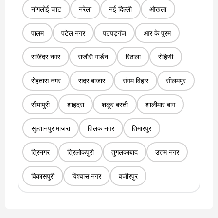
नांगलोई जाट
नरेला
नई दिल्ली
ओखला
पालम
पटेल नगर
पटपड़गंज
आर के पुरम
राजिंदर नगर
राजौरी गार्डन
रिठाला
रोहिणी
रोहतास नगर
सदर बाजार
संगम विहार
सीलमपुर
सीमापुरी
शाहदरा
शकूर बस्ती
शालीमार बाग
सुल्तानपुर माजरा
तिलक नगर
तिमारपुर
त्रिनगर
त्रिलोकपुरी
तुगलकाबाद
उत्तम नगर
विकासपुरी
विश्वास नगर
वजीरपुर