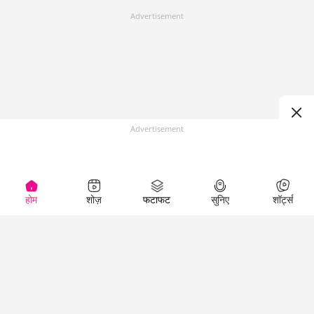
Advertisement
Advertisement
होम
शोज़
फटाफट
सुनिए
शॉर्ट्स
Top Shows
LallanKhas News
Entertainment
News
The Lallantop Show
Hindi Satire & Humor
Duniyadaari
Lallankhas Specials
Guest in the
Breaking News
Entertainment News
Newsroom
Top Political News
Hindi
Netanagri
Hindi
Top stories Cinema
Lallantop Baithki
Top History News
Entertainment Special