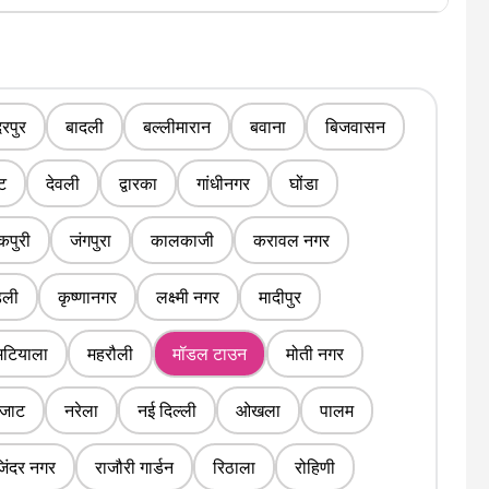
रपुर
बादली
बल्लीमारान
बवाना
बिजवासन
ंट
देवली
द्वारका
गांधीनगर
घोंडा
पुरी
जंगपुरा
कालकाजी
करावल नगर
डली
कृष्णानगर
लक्ष्मी नगर
मादीपुर
मटियाला
महरौली
मॉडल टाउन
मोती नगर
 जाट
नरेला
नई दिल्ली
ओखला
पालम
जिंदर नगर
राजौरी गार्डन
रिठाला
रोहिणी