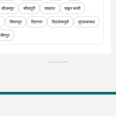
सीलमपुर
सीमापुरी
शाहदरा
शकूर बस्ती
र
तिमारपुर
त्रिनगर
त्रिलोकपुरी
तुगलकाबाद
जीरपुर
Advertisement
LallanKhas News
Entertainment New