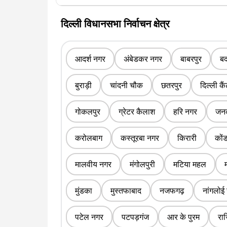
दिल्ली विधानसभा निर्वाचन क्षेत्र
आदर्श नगर
अंबेडकर नगर
बाबरपुर
बद
बुराड़ी
चांदनी चौक
छतरपुर
दिल्ली कै
गोकलपुर
ग्रेटर कैलाश
हरि नगर
जनक
करोलबाग
कस्तूरबा नगर
किरारी
कों
मालवीय नगर
मंगोलपुरी
मटिया महल
मुंडका
मुस्तफाबाद
नजफगढ़
नांगलोई
पटेल नगर
पटपड़गंज
आर के पुरम
रा