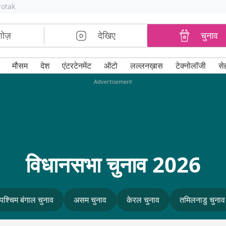
rotak
शोज़
देखिए
चुनाव
मौसम
देश
एंटरटेनमेंट
ऑटो
लल्लनख़ास
टेक्नोलॉजी
से
Advertisement
विधानसभा चुनाव 2026
पश्चिम बंगाल चुनाव
असम चुनाव
केरल चुनाव
तमिलनाडु चुनाव