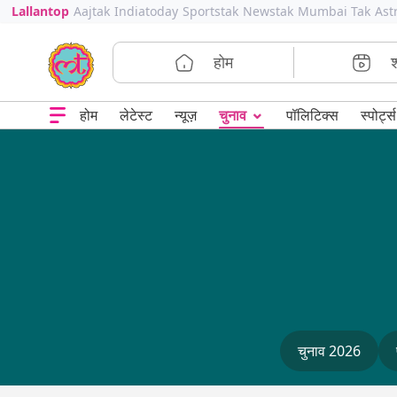
Lallantop
Aajtak
Indiatoday
Sportstak
Newstak
Mumbai Tak
Ast
होम
⌄
चुनाव
होम
लेटेस्ट
न्यूज़
पॉलिटिक्स
स्पोर्ट्स
चुनाव 2026