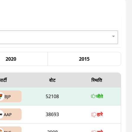
2020
2015
पार्टी
वोट
स्थिति
52108
जीते
BJP
38693
हारे
AAP