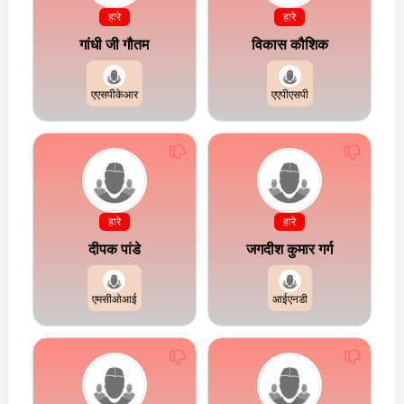
हारे
हारे
गांधी जी गौतम
विकास कौशिक
एएसपीकेआर
एएपीएसपी
हारे
हारे
दीपक पांडे
जगदीश कुमार गर्ग
एमसीओआई
आईएनडी