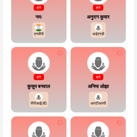
हारे
हारे
नमः
अनुराग कुमार
एनसीपी
आईएनडी
हारे
हारे
कुसुम बनवाल
अनिमा ओझा
पीपीआई(डी)
आरटीआरपी