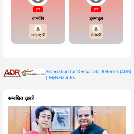
हारे
हारे
दानवीर
इस्माइल
आरएनएमपी
वीओएपी
Association for Democratic Reforms (ADR)
| MyNeta.info.
सम्बंधित ख़बरें