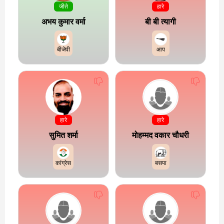
जीते
हारे
अभय कुमार वर्मा
बी बी त्यागी
बीजेपी
आप
हारे
हारे
सुमित शर्मा
मोहम्मद वकार चौधरी
कांग्रेस
बसपा