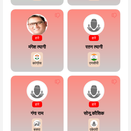
हारे
हारे
मंगेश त्यागी
रतन त्यागी
कांग्रेस
एनसीपी
हारे
हारे
गंगा राम
सोनू कौशिक
बसपा
एकेएपी