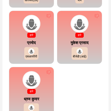
आरजेपी(एस)
भीम
हारे
हारे
प्रमोद
मुकेश प्रसाद
एसआरपीपी
बीजेडी (आई)
हारे
ध्रुव कुमार