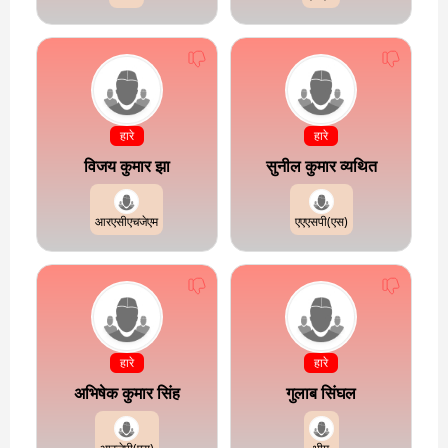
हारे
हारे
विजय कुमार झा
सुनील कुमार व्यथित
आरएसीएचजेएम
एएएसपी(एस)
हारे
हारे
अभिषेक कुमार सिंह
गुलाब सिंघल