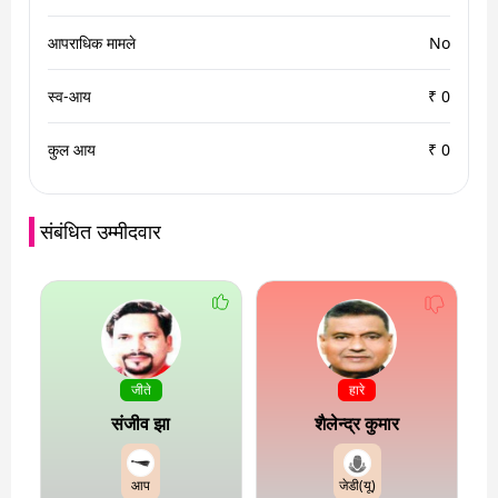
आपराधिक मामले
No
स्व-आय
₹ 0
कुल आय
₹ 0
संबंधित उम्मीदवार
जीते
हारे
संजीव झा
शैलेन्द्र कुमार
आप
जेडी(यू)