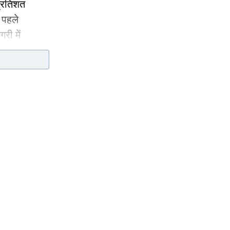
 प्रतिशत
 पहले
री में
 को 7
े इसे
से 75
त्म करते