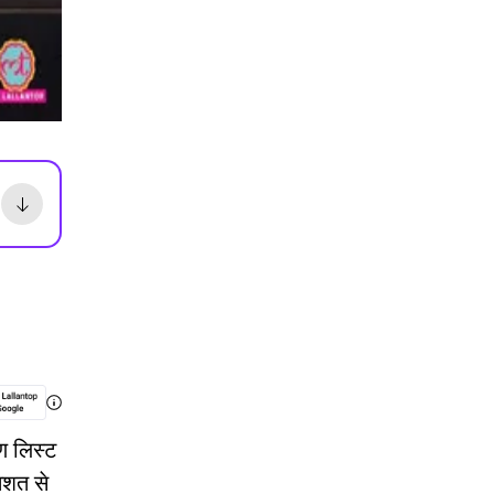
षण लिस्ट
िशत से