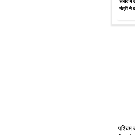
संसद में 
मंत्री न
पश्चिम