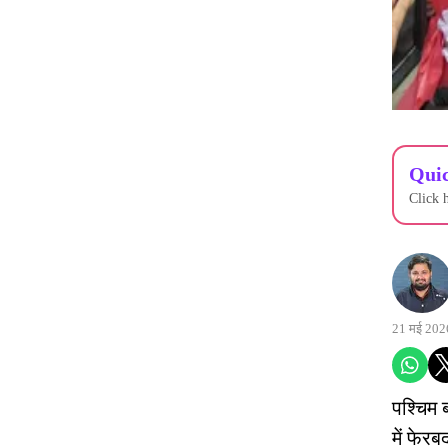
Quic
Click 
21 मई 202
पश्चिम 
में फेर