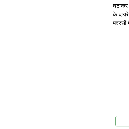
घटाकर 7
के दायर
मदरसों म