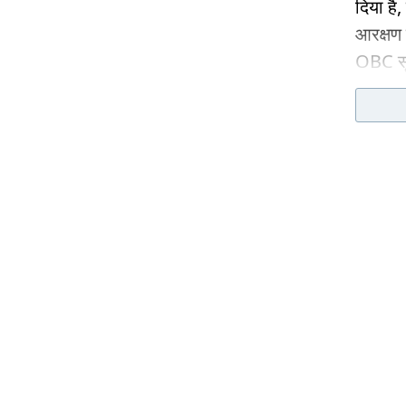
दिया है,
आरक्षण 
OBC सूच
बांट द
प्रतिशत
मई 2012
और आगे 
सरकारों
मुस्लिम
हुए 201
प्रतिशत
अब मदरसो