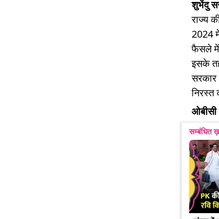
शुभेंदु
राज्य क
2024 मे
फैसले म
इसके त
सरकार न
निरस्त 
ओबीसी 
सम्बंधित ख़