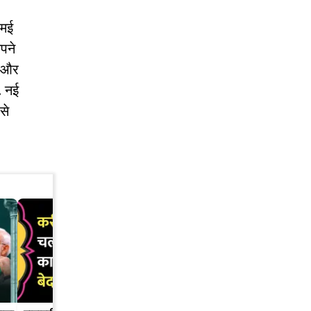
 मई
अपने
ा और
. नई
से