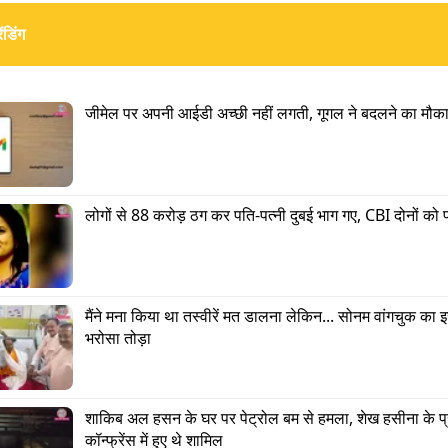
ंडिंग
जीमेल पर अपनी आईडी अच्छी नहीं लगती, गूगल ने बदलने का मौका 
लोगों से 88 करोड़ ठग कर पति-पत्नी दुबई भाग गए, CBI दोनों क
ावा नई-नई पश्चिम बंगाल सरकार ने राज्य के सभी मदरसों में वंदे 
मैंने मना किया था तस्वीरें मत डालना लेकिन... सोनम वांगचुक का इस 
िवार्य कर दिया है. मदरसा शिक्षा निदेशालय ने 19 मई को एक आदे
भरोसा तोड़ा
या कि मदरसों में क्लास शुरू होने से पहले होने वाली असेंबली में वं
गाना जरूरी होगा. यह आदेश राज्य के सभी सरकारी मॉडल मदरसों (
, एफिलिएटेड सरकारी सहायता प्राप्त मदरसों, अप्रूव्ड MSK, अप
शाकिब अल हसन के घर पर पेट्रोल बम से हमला, शेख हसीना के प्र
कॉन्फ्रेंस में हुए थे शामिल